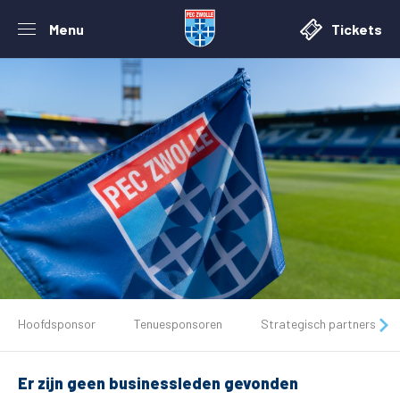
Menu
Tickets
De club
Hoofdsponsor
Tenuesponsoren
Strategisch partners
Tickets
Er zijn geen businessleden gevonden
Matchdays