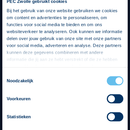
PEC Zwolle gebruikt cookies
Bij het gebruik van onze website gebruiken we cookies
om content en advertenties te personaliseren, om
functies voor social media te bieden en om ons
websiteverkeer te analyseren. Ook kunnen we informatie
delen over jouw gebruik van onze site met onze partners
voor social media, adverteren en analyse. Deze partners
kunnen deze gegevens combineren met andere
informatie die jij aan ze hebt verstrekt of die ze hebben
verzameld op basis van jouw gebruik van hun services.
Hierbij nemen wij wet- en regelgeving in acht, we doen dit
Toestemmingsselectie
op een veilige en integere wijze. Je kunt je toestemming
Noodzakelijk
beheren op de privacy- en cookieverklaring pagina.
Divisie partners
Voorkeuren
Statistieken