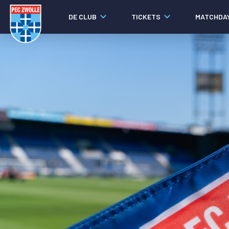
DE CLUB
TICKETS
MATCHDA
Nieuws
Laatste nieuws
Video's
Fotoverslagen
Social media
Agenda