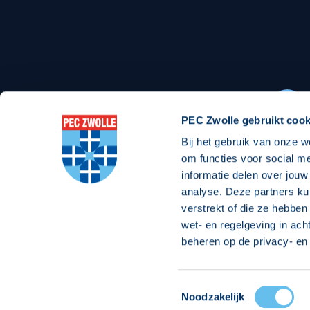
Stadionexposure
Skyb
Wedstrijdsponsorschappen
Busin
Wedstrijdarrangementen
PEC Zwolle gebruikt cook
Bij het gebruik van onze w
Regio Zwolle United
Maatschappelijk
om functies voor social m
informatie delen over jouw
Over Regio Zwolle United
Over maatschapp
analyse. Deze partners ku
verstrekt of die ze hebben
Nieuws MVO & Regio
Projecten maats
wet- en regelgeving in ach
Jaarprogramma
Goede Doelen
beheren op de privacy- en 
ANBI-stichting
Toestemmingsselectie
© 2026 PEC
Noodzakelijk