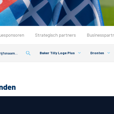
Seizoenkaart & Clubcard
uesponsoren
Strategisch partners
Businesspart
Seizoenkaart 2026/2027
Seizoenkaart Vrouwen
Baker Tilly Loge Plus
Dronten
Clubcard
Voorwaarden seizoenkaart
onden
& Parkeren
PEC Zwolle App