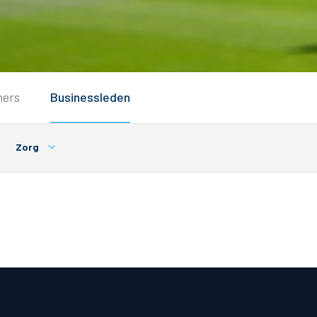
Service
ners
Businessleden
Inloggen
Contact
Zorg
Horeca