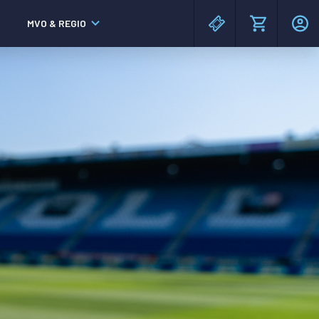
MVO & REGIO
MAC³PARK stadion
MAC³PARK stadion
Lumen Hotel & Events