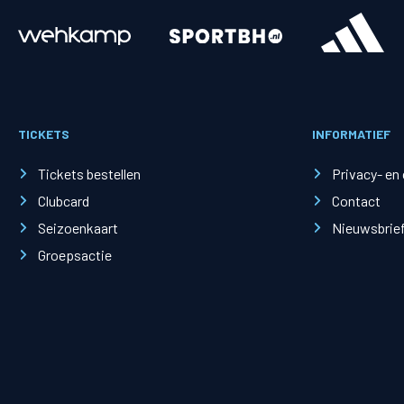
Merchandise
Supporterszak
Fanshop
Supporterszak
TICKETS
INFORMATIEF
Webshop
Vakcoördinato
Tickets bestellen
Privacy- en
Clubcard
Contact
Seizoenkaart
Nieuwsbrie
Groepsactie
Mogelijkheden
Busines
PEC Zwolle Businessclub
Baker 
Business seats
Schef