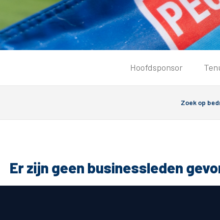
Tickets
Hoofdsponsor
Ten
Kaartverkoopinformatie
Koop tickets
Ticket Resale
Groepsactie
PEC Zwolle Vrouwen
Groundhoppers
Er zijn geen businessleden gev
Algemeen
Route 