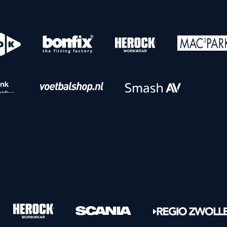
o
Download iOS
s
Download Android
nbaar vervoer
Veelgestelde vrage
Vrouwen
PEC Zwolle Vrouwen