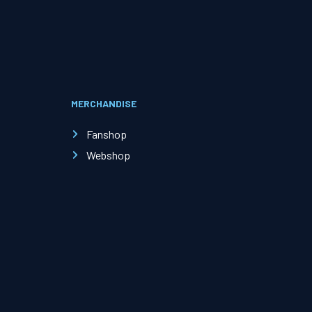
Evenementen
Open Dag
MERCHANDISE
Kinderfeestjes
Fanshop
Webshop
Nieuws & contact
Zakelijk nieuws
Zakelijke events