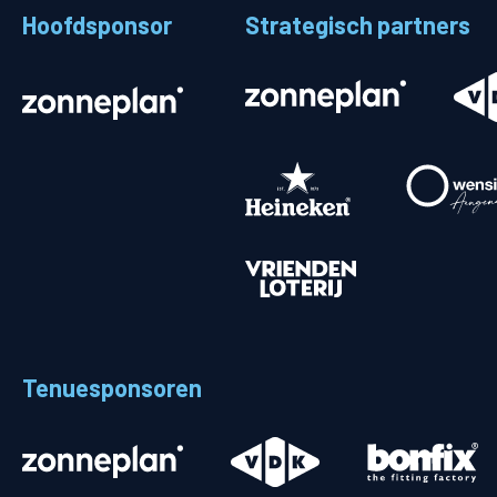
Hoofdsponsor
Strategisch partners
Stadionplattegrond
Aut
Veelgestelde vragen
Fiet
Fanshop
Ope
Heren
Spelers en staf
Programma
Uitslagen
Tenuesponsoren
Stand
Trainingsschema