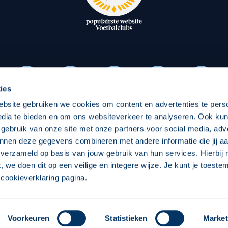
oxen
Strategisch partners
essclub
Businesspartners
Businessleden
Partners PEC Zwolle Vrouw
ies
ebsite gebruiken we cookies om content en advertenties te pers
Economie
Vitalit
edia te bieden en om ons websiteverkeer te analyseren. Ook ku
Download onze App
 gebruik van onze site met onze partners voor social media, adv
elijk
Over economie
Over
nnen deze gegevens combineren met andere informatie die jij aa
 verzameld op basis van jouw gebruik van hun services. Hierbij
chappelijk
Projecten economie
Pro
t, we doen dit op een veilige en integere wijze. Je kunt je toest
cookieverklaring pagina.
 Zwolle
Concept, Ontwerp en Technische Realisatie:
Int
Voorkeuren
Statistieken
Market