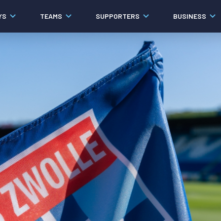
YS
TEAMS
SUPPORTERS
BUSINESS
Algemeen
Historie
Ons verhaal
Contact
Werken bij PEC Zwolle
Governance
Pers
Organisatie
Samenwerkingen
Documenten