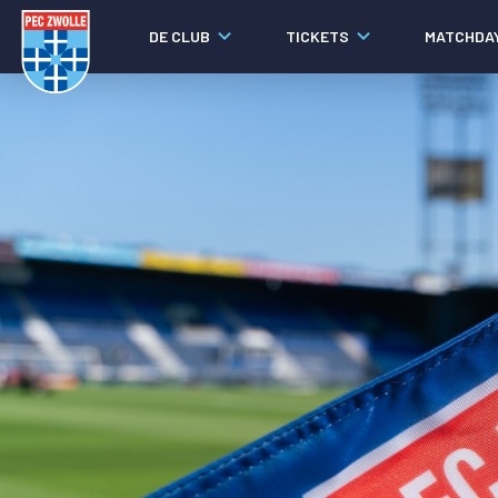
DE CLUB
TICKETS
MATCHDA
Nieuws
Social media
Agenda
Laatste nieuws
Video's
Fotoverslagen