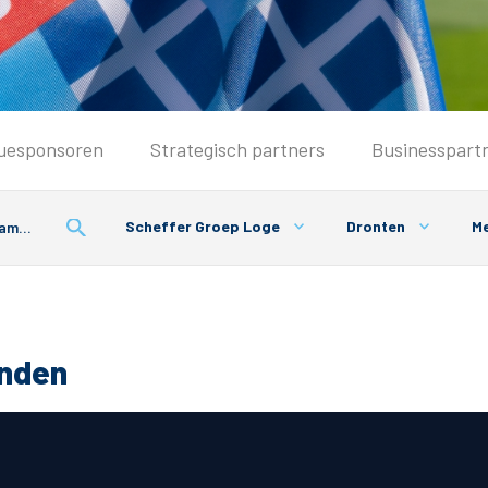
Seizoenkaart & Clubcard
uesponsoren
Strategisch partners
Businesspart
Seizoenkaart 2026/2027
Seizoenkaart Vrouwen
Scheffer Groep Loge
Dronten
Me
Clubcard
Voorwaarden seizoenkaart
onden
& Parkeren
PEC Zwolle App