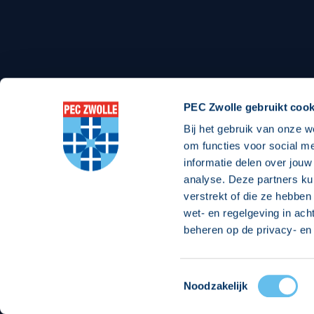
Stadionexposure
Skyb
Wedstrijdsponsorschappen
Busin
Wedstrijdarrangementen
PEC Zwolle gebruikt cook
Bij het gebruik van onze w
om functies voor social m
Regio Zwolle United
Maatschappelijk
informatie delen over jouw
analyse. Deze partners ku
Over Regio Zwolle United
Over maatschapp
verstrekt of die ze hebben
wet- en regelgeving in ach
Nieuws MVO & Regio
Projecten maats
beheren op de privacy- en 
ANBI-stichting
Goede Doelen
Jaarprogramma
Toestemmingsselectie
© 2026 PEC
Noodzakelijk