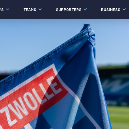
YS
TEAMS
SUPPORTERS
BUSINESS
Algemeen
Historie
Ons verhaal
Contact
Werken bij PEC Zwolle
Governance
Pers
Organisatie
Samenwerkingen
Documenten