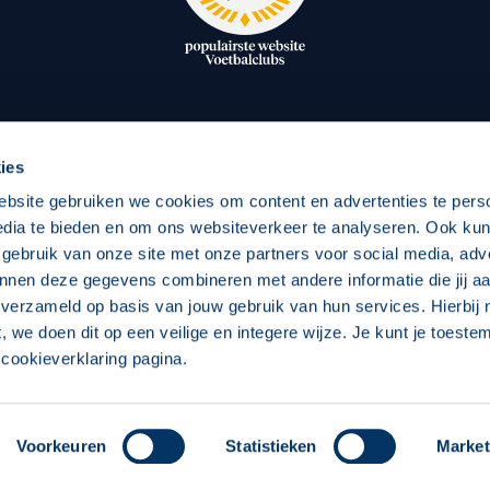
oxen
Strategisch partners
essclub
Businesspartners
Businessleden
Partners PEC Zwolle Vrouw
ies
ebsite gebruiken we cookies om content en advertenties te pers
edia te bieden en om ons websiteverkeer te analyseren. Ook ku
Economie
Vitalit
 gebruik van onze site met onze partners voor social media, adv
Download onze App
nnen deze gegevens combineren met andere informatie die jij aa
elijk
Over economie
Pro
 verzameld op basis van jouw gebruik van hun services. Hierbij
t, we doen dit op een veilige en integere wijze. Je kunt je toest
chappelijk
Projecten economie
Over
cookieverklaring pagina.
 Zwolle
Concept, Ontwerp en Technische Realisatie:
Int
Voorkeuren
Statistieken
Market