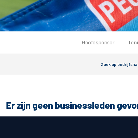
Tickets
Hoofdsponsor
Ten
Kaartverkoopinformatie
Koop tickets
Ticket Resale
Groepsactie
Groundhoppers
PEC Zwolle Vrouwen
Er zijn geen businessleden gev
Algemeen
Route 