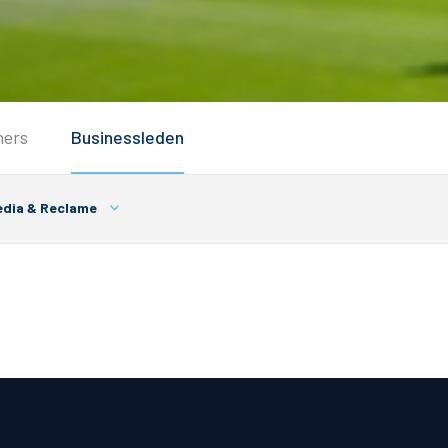
Service
ners
Businessleden
Inloggen
Contact
dia & Reclame
Horeca