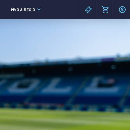
MVO & REGIO
MAC³PARK stadion
MAC³PARK stadion
Lumen Hotel & Events