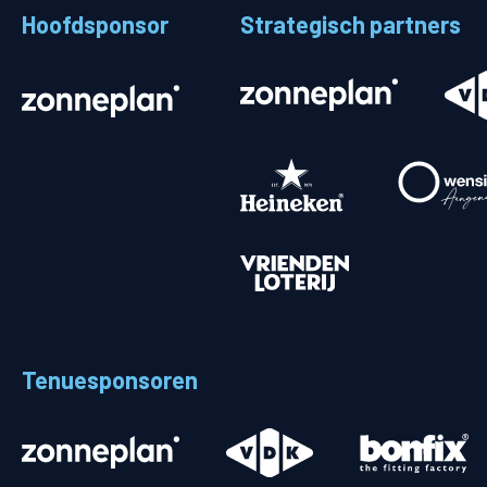
Hoofdsponsor
Strategisch partners
Stadionplattegrond
Aut
Veelgestelde vragen
Fiet
Fanshop
Ope
Heren
Spelers en staf
Programma
Uitslagen
Tenuesponsoren
Stand
Trainingsschema