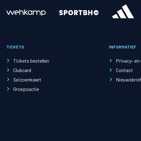
Merchandise
Supporterszak
Fanshop
Supporterszak
TICKETS
INFORMATIEF
Webshop
Vakcoördinato
Tickets bestellen
Privacy- en
Clubcard
Contact
Seizoenkaart
Nieuwsbrie
Groepsactie
Mogelijkheden
Busines
PEC Zwolle Businessclub
Baker 
Business seats
Schef