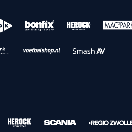
o
Download iOS
s
Download Android
nbaar vervoer
Veelgestelde vrage
Vrouwen
PEC Zwolle Vrouwen