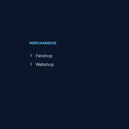
Evenementen
Open Dag
MERCHANDISE
Kinderfeestjes
Fanshop
Webshop
Nieuws & contact
Zakelijk nieuws
Zakelijke events