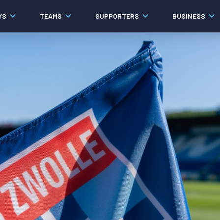
YS
TEAMS
SUPPORTERS
BUSINESS
Algemeen
Historie
Ons verhaal
Contact
Werken bij PEC Zwolle
Governance
Pers
Organisatie
Samenwerkingen
Documenten