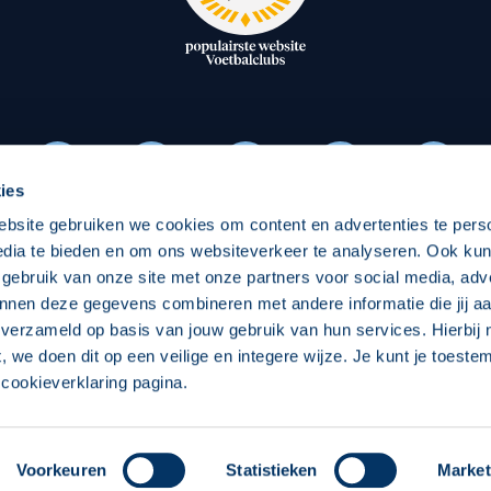
oxen
Strategisch partners
essclub
Businesspartners
Businessleden
Partners PEC Zwolle Vrouw
ies
ebsite gebruiken we cookies om content en advertenties te pers
Economie
Vitalit
edia te bieden en om ons websiteverkeer te analyseren. Ook ku
Download onze App
 gebruik van onze site met onze partners voor social media, adv
elijk
Over economie
Over
nnen deze gegevens combineren met andere informatie die jij aa
 verzameld op basis van jouw gebruik van hun services. Hierbij
chappelijk
Projecten economie
Pro
t, we doen dit op een veilige en integere wijze. Je kunt je toest
cookieverklaring pagina.
 Zwolle
Concept, Ontwerp en Technische Realisatie:
Int
Voorkeuren
Statistieken
Market