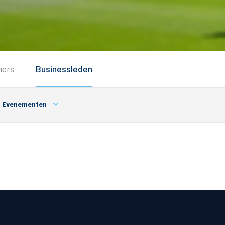
Service
ners
Businessleden
Inloggen
Contact
Evenementen
Horeca