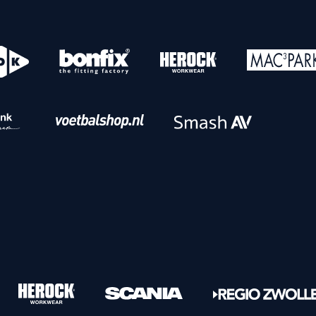
o
Download iOS
s
Download Android
nbaar vervoer
Veelgestelde vrage
Vrouwen
PEC Zwolle Vrouwen