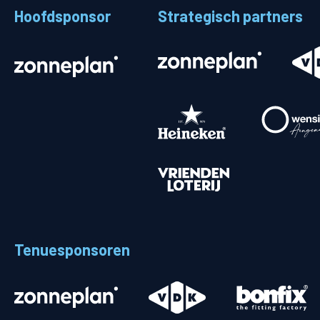
Hoofdsponsor
Strategisch partners
Stadionplattegrond
Aut
Veelgestelde vragen
Fiet
Fanshop
Ope
Heren
Spelers en staf
Programma
Uitslagen
Tenuesponsoren
Stand
Trainingsschema