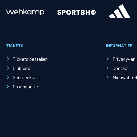
Merchandise
Supporterszak
Fanshop
Supporterszak
TICKETS
INFORMATIEF
Webshop
Vakcoördinato
Tickets bestellen
Privacy- en
Clubcard
Contact
Seizoenkaart
Nieuwsbrie
Groepsactie
Mogelijkheden
Busines
PEC Zwolle Businessclub
Baker 
Business seats
Schef