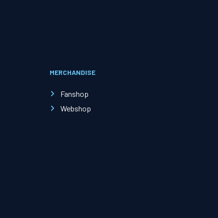
Evenementen
Open Dag
MERCHANDISE
Kinderfeestjes
Fanshop
Webshop
Nieuws & contact
Zakelijk nieuws
Zakelijke events