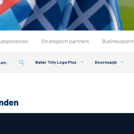
Seizoenkaart & Clubcard
uesponsoren
Strategisch partners
Businesspart
Seizoenkaart 2026/2027
Seizoenkaart Vrouwen
Baker Tilly Loge Plus
Doornspijk
Clubcard
Voorwaarden seizoenkaart
onden
& Parkeren
PEC Zwolle App