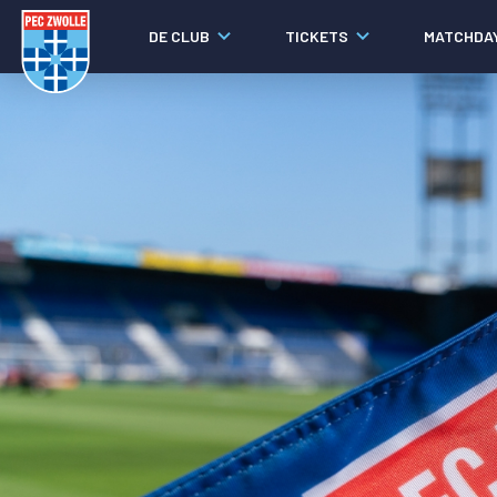
DE CLUB
TICKETS
MATCHDA
Nieuws
Laatste nieuws
Video's
Fotoverslagen
Social media
Agenda