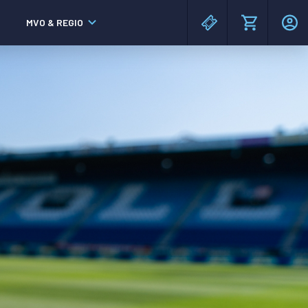
MVO & REGIO
MAC³PARK stadion
MAC³PARK stadion
Lumen Hotel & Events