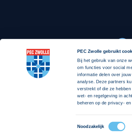
Stadionexposure
Skyb
Wedstrijdsponsorschappen
Busin
Wedstrijdarrangementen
PEC Zwolle gebruikt cook
Bij het gebruik van onze w
Regio Zwolle United
Maatschappelijk
om functies voor social m
informatie delen over jouw
Over Regio Zwolle United
Over maatschapp
analyse. Deze partners ku
verstrekt of die ze hebben
Nieuws MVO & Regio
Projecten maats
wet- en regelgeving in ach
Jaarprogramma
Goede Doelen
beheren op de privacy- en 
ANBI-stichting
Toestemmingsselectie
© 2026 PEC
Noodzakelijk