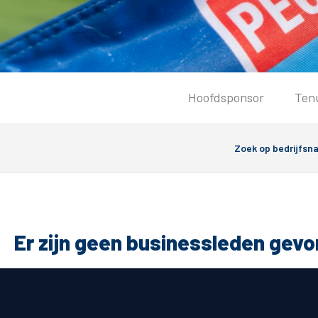
Tickets
Hoofdsponsor
Ten
Kaartverkoopinformatie
Koop tickets
Ticket Resale
Groepsactie
PEC Zwolle Vrouwen
Groundhoppers
Er zijn geen businessleden gev
Algemeen
Route 