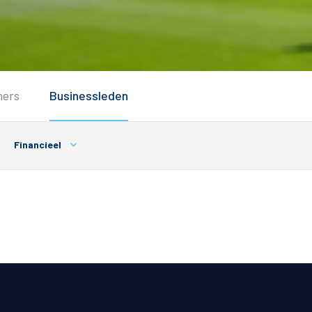
Service
ners
Businessleden
Inloggen
Contact
Financieel
Horeca