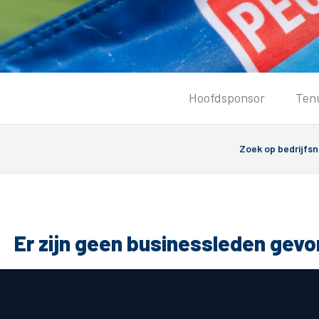
Tickets
Hoofdsponsor
Ten
Kaartverkoopinformatie
Koop tickets
Ticket Resale
Groepsactie
PEC Zwolle Vrouwen
Groundhoppers
Er zijn geen businessleden gev
Algemeen
Route 