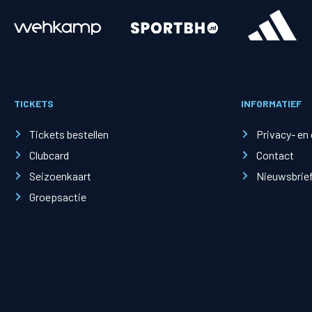
Merchandise
Supporterszak
Fanshop
Supporterszak
TICKETS
INFORMATIEF
Webshop
Vakcoördinato
Tickets bestellen
Privacy- en
Clubcard
Contact
Seizoenkaart
Nieuwsbrie
Groepsactie
Mogelijkheden
Busines
PEC Zwolle Businessclub
Baker 
Business seats
Schef