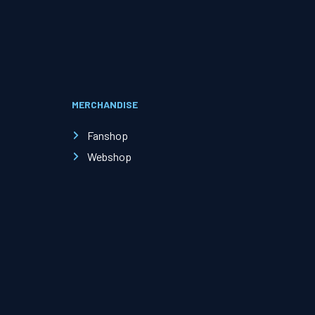
Evenementen
Open Dag
MERCHANDISE
Kinderfeestjes
Fanshop
Webshop
Nieuws & contact
Zakelijk nieuws
Zakelijke events