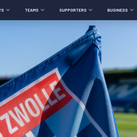
YS
TEAMS
SUPPORTERS
BUSINESS
Algemeen
Historie
Ons verhaal
Contact
Werken bij PEC Zwolle
Governance
Pers
Organisatie
Samenwerkingen
Documenten