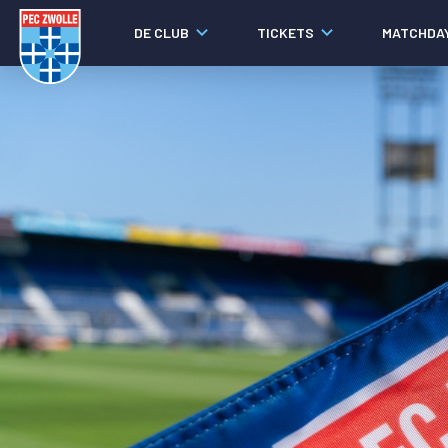
DE CLUB
TICKETS
MATCHDA
Nieuws
Laatste nieuws
Video's
Fotoverslagen
Social media
Agenda