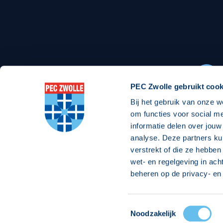
Stadionexposure
Skyb
Wedstrijdsponsorschappen
Busin
Wedstrijdarrangementen
PEC Zwolle gebruikt cook
Bij het gebruik van onze w
Regio Zwolle United
Maatschappelijk
om functies voor social m
informatie delen over jouw
Over Regio Zwolle United
Over maatschapp
analyse. Deze partners ku
verstrekt of die ze hebben
Nieuws MVO & Regio
Projecten maats
wet- en regelgeving in ach
Jaarprogramma
Goede Doelen
beheren op de privacy- en 
ANBI-stichting
Toestemmingsselectie
© 2026 PEC
Noodzakelijk