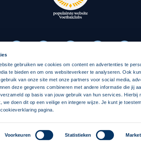
oxen
Strategisch partners
essclub
Businesspartners
Businessleden
Partners PEC Zwolle Vrouw
ies
ebsite gebruiken we cookies om content en advertenties te pers
Economie
Vitalit
edia te bieden en om ons websiteverkeer te analyseren. Ook ku
Download onze App
 gebruik van onze site met onze partners voor social media, adv
elijk
Over economie
Over
nnen deze gegevens combineren met andere informatie die jij aa
 verzameld op basis van jouw gebruik van hun services. Hierbij
chappelijk
Projecten economie
Pro
t, we doen dit op een veilige en integere wijze. Je kunt je toest
cookieverklaring pagina.
 Zwolle
Concept, Ontwerp en Technische Realisatie:
Int
Voorkeuren
Statistieken
Market