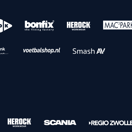
o
Download iOS
s
Download Android
nbaar vervoer
Veelgestelde vrage
Vrouwen
PEC Zwolle Vrouwen