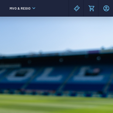
MVO & REGIO
MAC³PARK stadion
MAC³PARK stadion
Lumen Hotel & Events