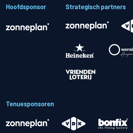
Hoofdsponsor
Strategisch partners
Stadionplattegrond
Aut
Veelgestelde vragen
Fiet
Fanshop
Ope
Heren
Spelers en staf
Programma
Uitslagen
Tenuesponsoren
Stand
Trainingsschema