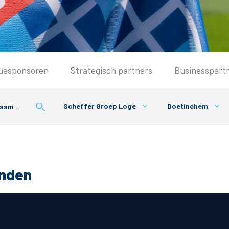
Seizoenkaart & Clubcard
uesponsoren
Strategisch partners
Businesspart
Seizoenkaart 2026/2027
Seizoenkaart Vrouwen
Scheffer Groep Loge
Doetinchem
Clubcard
Voorwaarden seizoenkaart
onden
& Parkeren
PEC Zwolle App