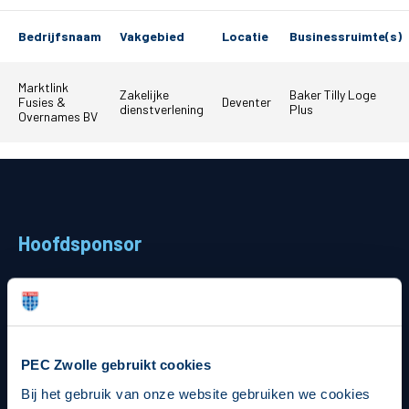
Teams
Bedrijfsnaam
Vakgebied
Locatie
Businessruimte(s)
Supporters
Marktlink
Zakelijke
Baker Tilly Loge
Fusies &
Deventer
dienstverlening
Plus
Overnames BV
Business
MVO & Regio
Fanshop
Hoofdsponsor
Strategisch partners
PEC Zwolle gebruikt cookies
Bij het gebruik van onze website gebruiken we cookies