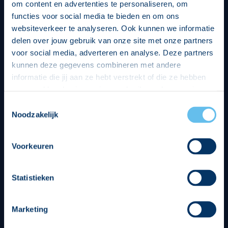
om content en advertenties te personaliseren, om
functies voor social media te bieden en om ons
websiteverkeer te analyseren. Ook kunnen we informatie
delen over jouw gebruik van onze site met onze partners
voor social media, adverteren en analyse. Deze partners
kunnen deze gegevens combineren met andere
informatie die jij aan ze hebt verstrekt of die ze hebben
verzameld op basis van jouw gebruik van hun services.
Hierbij nemen wij wet- en regelgeving in acht, we doen dit
Toestemmingsselectie
op een veilige en integere wijze. Je kunt je toestemming
Noodzakelijk
beheren op de privacy- en cookieverklaring pagina.
Voorkeuren
Divisie partners
Statistieken
Marketing