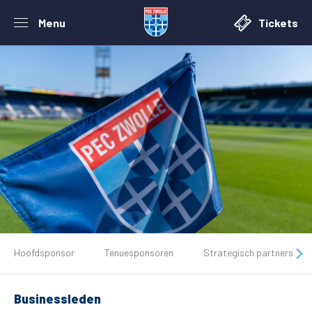
Menu
Tickets
De club
Hoofdsponsor
Tenuesponsoren
Strategisch partners
Tickets
Businessleden
Matchdays