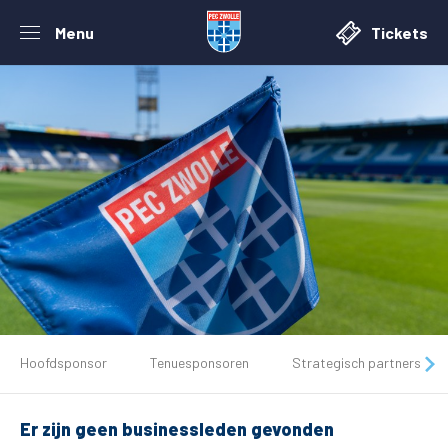
Menu
Tickets
De club
Hoofdsponsor
Tenuesponsoren
Strategisch partners
Tickets
Er zijn geen businessleden gevonden
Matchdays