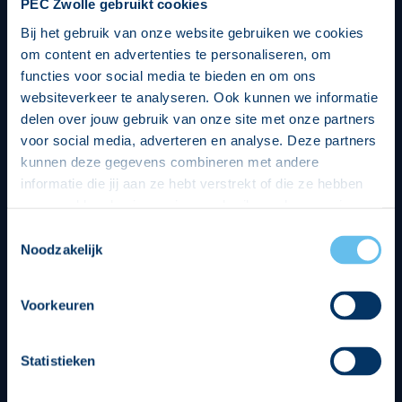
PEC Zwolle gebruikt cookies
Bij het gebruik van onze website gebruiken we cookies
om content en advertenties te personaliseren, om
functies voor social media te bieden en om ons
websiteverkeer te analyseren. Ook kunnen we informatie
delen over jouw gebruik van onze site met onze partners
voor social media, adverteren en analyse. Deze partners
kunnen deze gegevens combineren met andere
informatie die jij aan ze hebt verstrekt of die ze hebben
verzameld op basis van jouw gebruik van hun services.
Hierbij nemen wij wet- en regelgeving in acht, we doen dit
Toestemmingsselectie
op een veilige en integere wijze. Je kunt je toestemming
Noodzakelijk
beheren op de privacy- en cookieverklaring pagina.
Divisie partners
Voorkeuren
Statistieken