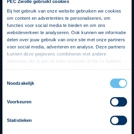
PEC Zwolle gebruikt cookies
Bij het gebruik van onze website gebruiken we cookies
om content en advertenties te personaliseren, om
functies voor social media te bieden en om ons
websiteverkeer te analyseren. Ook kunnen we informatie
delen over jouw gebruik van onze site met onze partners
voor social media, adverteren en analyse. Deze partners
kunnen deze gegevens combineren met andere
informatie die jij aan ze hebt verstrekt of die ze hebben
verzameld op basis van jouw gebruik van hun services.
Hierbij nemen wij wet- en regelgeving in acht, we doen dit
Toestemmingsselectie
op een veilige en integere wijze. Je kunt je toestemming
Noodzakelijk
beheren op de privacy- en cookieverklaring pagina.
Divisie partners
Voorkeuren
Statistieken