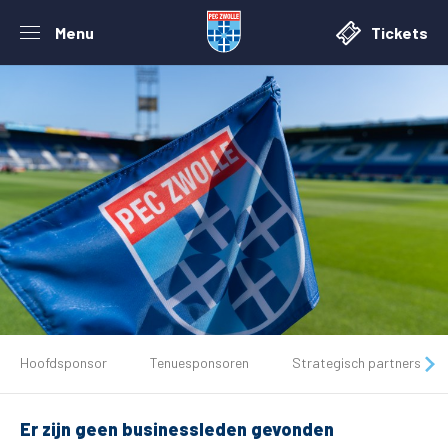
Menu
Tickets
De club
Hoofdsponsor
Tenuesponsoren
Strategisch partners
Tickets
Er zijn geen businessleden gevonden
Matchdays