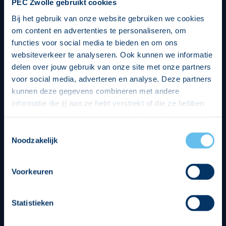
PEC Zwolle gebruikt cookies
Bij het gebruik van onze website gebruiken we cookies
om content en advertenties te personaliseren, om
functies voor social media te bieden en om ons
websiteverkeer te analyseren. Ook kunnen we informatie
delen over jouw gebruik van onze site met onze partners
voor social media, adverteren en analyse. Deze partners
kunnen deze gegevens combineren met andere
informatie die jij aan ze hebt verstrekt of die ze hebben
verzameld op basis van jouw gebruik van hun services.
Hierbij nemen wij wet- en regelgeving in acht, we doen dit
Toestemmingsselectie
op een veilige en integere wijze. Je kunt je toestemming
Noodzakelijk
beheren op de privacy- en cookieverklaring pagina.
Divisie partners
Voorkeuren
Statistieken