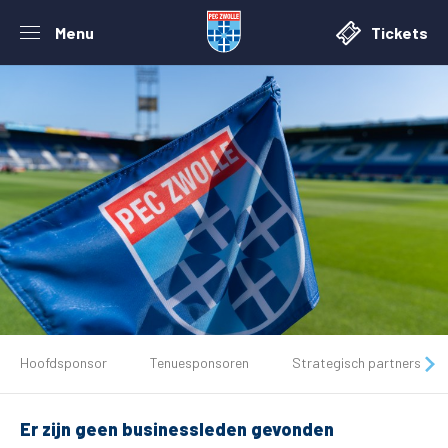
Menu
Tickets
De club
Hoofdsponsor
Tenuesponsoren
Strategisch partners
Tickets
Er zijn geen businessleden gevonden
Matchdays