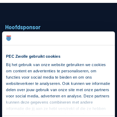
Supporters
Business
Hoofdsponsor
MVO & Regio
Fanshop
PEC Zwolle gebruikt cookies
Strategisch partners
Bij het gebruik van onze website gebruiken we cookies
om content en advertenties te personaliseren, om
functies voor social media te bieden en om ons
websiteverkeer te analyseren. Ook kunnen we informatie
delen over jouw gebruik van onze site met onze partners
voor social media, adverteren en analyse. Deze partners
kunnen deze gegevens combineren met andere
informatie die jij aan ze hebt verstrekt of die ze hebben
verzameld op basis van jouw gebruik van hun services.