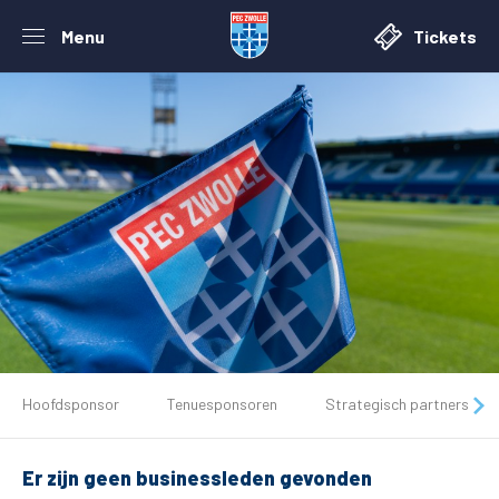
Menu
Tickets
De club
Tickets
Hoofdsponsor
Tenuesponsoren
Strategisch partners
Matchdays
Er zijn geen businessleden gevonden
Teams