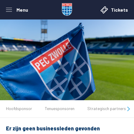
Menu
Tickets
De club
Hoofdsponsor
Tenuesponsoren
Strategisch partners
Tickets
Er zijn geen businessleden gevonden
Matchdays