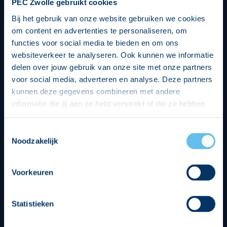
PEC Zwolle gebruikt cookies
Bij het gebruik van onze website gebruiken we cookies
om content en advertenties te personaliseren, om
functies voor social media te bieden en om ons
websiteverkeer te analyseren. Ook kunnen we informatie
delen over jouw gebruik van onze site met onze partners
voor social media, adverteren en analyse. Deze partners
kunnen deze gegevens combineren met andere
informatie die jij aan ze hebt verstrekt of die ze hebben
verzameld op basis van jouw gebruik van hun services.
Hierbij nemen wij wet- en regelgeving in acht, we doen dit
Toestemmingsselectie
op een veilige en integere wijze. Je kunt je toestemming
Noodzakelijk
beheren op de privacy- en cookieverklaring pagina.
Divisie partners
Voorkeuren
Statistieken