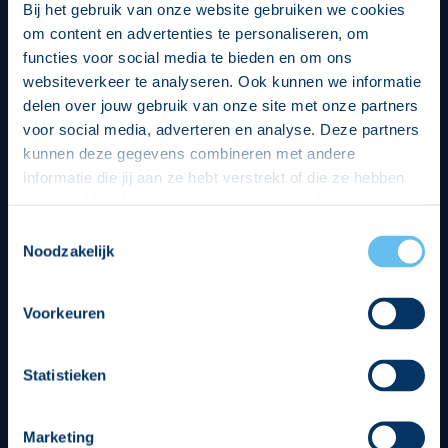
Bij het gebruik van onze website gebruiken we cookies
om content en advertenties te personaliseren, om
functies voor social media te bieden en om ons
websiteverkeer te analyseren. Ook kunnen we informatie
delen over jouw gebruik van onze site met onze partners
voor social media, adverteren en analyse. Deze partners
kunnen deze gegevens combineren met andere
informatie die jij aan ze hebt verstrekt of die ze hebben
verzameld op basis van jouw gebruik van hun services.
Hierbij nemen wij wet- en regelgeving in acht, we doen dit
Toestemmingsselectie
op een veilige en integere wijze. Je kunt je toestemming
Noodzakelijk
beheren op de privacy- en cookieverklaring pagina.
Divisie partners
Voorkeuren
Statistieken
Marketing