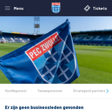
Menu
Tickets
De club
Hoofdsponsor
Tenuesponsoren
Strategisch partners
Tickets
Er zijn geen businessleden gevonden
Matchdays