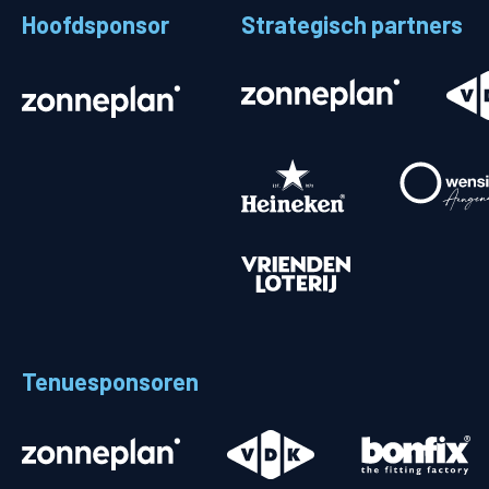
Hoofdsponsor
Strategisch partners
Stadionplattegrond
Aut
Veelgestelde vragen
Fiet
Fanshop
Ope
Heren
Spelers en staf
Programma
Uitslagen
Tenuesponsoren
Stand
Trainingsschema