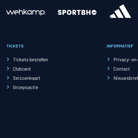
Merchandise
Supporterszak
Fanshop
Supporterszak
TICKETS
INFORMATIEF
Webshop
Vakcoördinato
Tickets bestellen
Privacy- en
Clubcard
Contact
Seizoenkaart
Nieuwsbrie
Groepsactie
Mogelijkheden
Busines
PEC Zwolle Businessclub
Baker 
Business seats
Schef