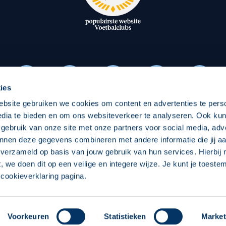
oxen
Strategisch partners
essclub
Businesspartners
Businessleden
Partners PEC Zwolle Vrouw
ies
ebsite gebruiken we cookies om content en advertenties te pers
Economie
Vitalit
edia te bieden en om ons websiteverkeer te analyseren. Ook ku
Download onze App
 gebruik van onze site met onze partners voor social media, adv
elijk
Over economie
Over
nnen deze gegevens combineren met andere informatie die jij aa
 verzameld op basis van jouw gebruik van hun services. Hierbij
chappelijk
Projecten economie
Pro
t, we doen dit op een veilige en integere wijze. Je kunt je toest
cookieverklaring pagina.
 Zwolle
Concept, Ontwerp en Technische Realisatie:
Int
Voorkeuren
Statistieken
Market