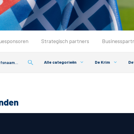
Seizoenkaart & Clubcard
uesponsoren
Strategisch partners
Businesspart
Seizoenkaart 2025/2026
Seizoenkaart Vrouwen
Alle categorieën
De Krim
Det
Clubcard
Voorwaarden seizoenkaart
onden
& Parkeren
PEC Zwolle App