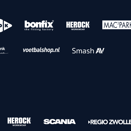
o
Download iOS
s
Download Android
nbaar vervoer
Veelgestelde vrage
Vrouwen
PEC Zwolle Vrouwen