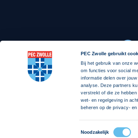
Stadionexposure
Skyb
Wedstrijdsponsorschappen
Busin
Wedstrijdarrangementen
PEC Zwolle gebruikt cook
Bij het gebruik van onze w
Regio Zwolle United
Maatschappelijk
om functies voor social m
informatie delen over jouw
Over Regio Zwolle United
Over maatschapp
analyse. Deze partners ku
verstrekt of die ze hebben
Nieuws MVO & Regio
Projecten maats
wet- en regelgeving in ach
Jaarprogramma
Goede Doelen
beheren op de privacy- en 
ANBI-stichting
Toestemmingsselectie
© 2026 PEC
Noodzakelijk