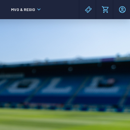
MVO & REGIO
MAC³PARK stadion
MAC³PARK stadion
Lumen Hotel & Events