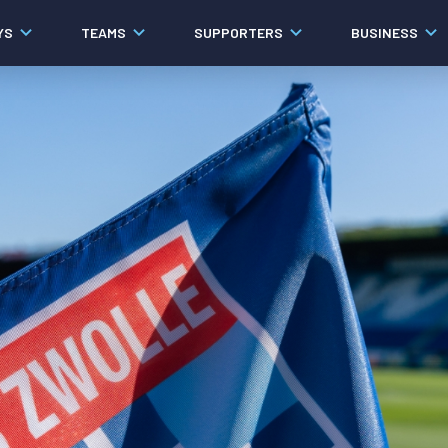
YS
TEAMS
SUPPORTERS
BUSINESS
Algemeen
Historie
Ons verhaal
Contact
Werken bij PEC Zwolle
Governance
Pers
Organisatie
Samenwerkingen
Documenten