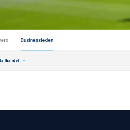
Service
ners
Businessleden
Inloggen
Contact
ailhandel
Horeca