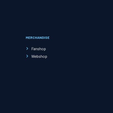
Evenementen
Open Dag
MERCHANDISE
Kinderfeestjes
Fanshop
Webshop
Nieuws & contact
Zakelijk nieuws
Zakelijke events