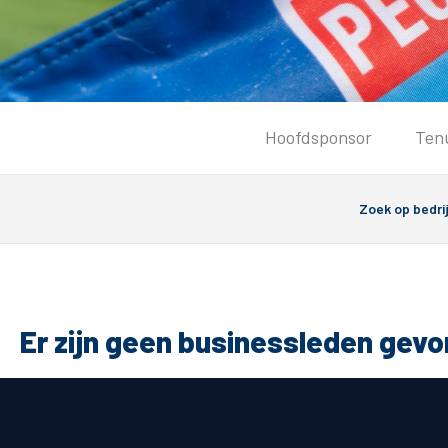
Tickets
Hoofdsponsor
Ten
Kaartverkoopinformatie
Koop tickets
Ticket Resale
Groepsactie
PEC Zwolle Vrouwen
Groundhoppers
Er zijn geen businessleden gev
Algemeen
Route 