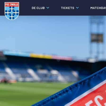
DE CLUB
TICKETS
MATCHDA
Nieuws
Laatste nieuws
Video's
Fotoverslagen
Social media
Agenda