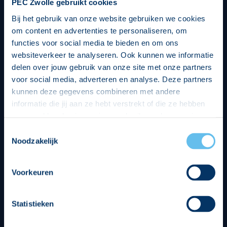
PEC Zwolle gebruikt cookies
Bij het gebruik van onze website gebruiken we cookies
om content en advertenties te personaliseren, om
functies voor social media te bieden en om ons
websiteverkeer te analyseren. Ook kunnen we informatie
delen over jouw gebruik van onze site met onze partners
voor social media, adverteren en analyse. Deze partners
kunnen deze gegevens combineren met andere
informatie die jij aan ze hebt verstrekt of die ze hebben
verzameld op basis van jouw gebruik van hun services.
Hierbij nemen wij wet- en regelgeving in acht, we doen dit
Toestemmingsselectie
op een veilige en integere wijze. Je kunt je toestemming
Noodzakelijk
beheren op de privacy- en cookieverklaring pagina.
Divisie partners
Voorkeuren
Statistieken