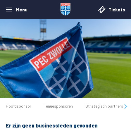
Menu
Tickets
De club
Hoofdsponsor
Tenuesponsoren
Strategisch partners
Tickets
Er zijn geen businessleden gevonden
Matchdays