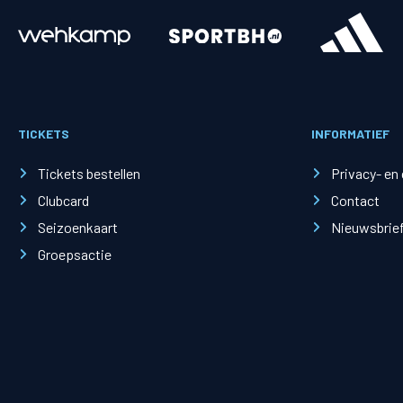
Merchandise
Supporterszak
Fanshop
Supporterszak
TICKETS
INFORMATIEF
Webshop
Vakcoördinato
Tickets bestellen
Privacy- en
Clubcard
Contact
Seizoenkaart
Nieuwsbrie
Groepsactie
Mogelijkheden
Busines
PEC Zwolle Businessclub
Baker 
Business seats
Schef