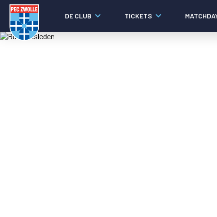
DE CLUB
TICKETS
MATCHDA
Nieuws
Laatste nieuws
Video's
Fotoverslagen
Social media
Agenda