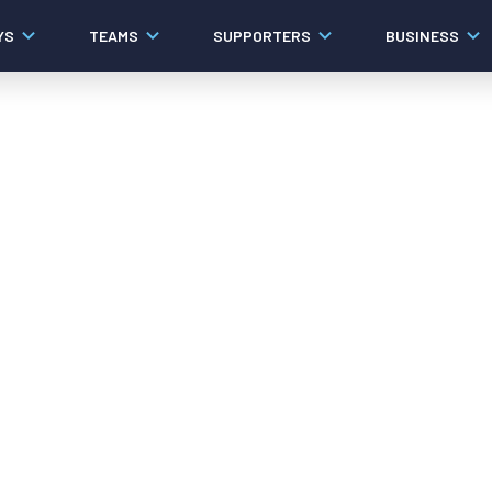
YS
TEAMS
SUPPORTERS
BUSINESS
Algemeen
Historie
Ons verhaal
Contact
Werken bij PEC Zwolle
Organisatie
Governance
Pers
Samenwerkingen
Documenten