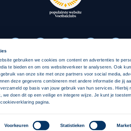
oxen
Strategisch partners
essclub
Businesspartners
Businessleden
Partners PEC Zwolle Vrouw
ies
ebsite gebruiken we cookies om content en advertenties te pers
Economie
Vitalit
edia te bieden en om ons websiteverkeer te analyseren. Ook ku
Download onze App
 gebruik van onze site met onze partners voor social media, adv
elijk
Over economie
Over
nnen deze gegevens combineren met andere informatie die jij aa
 verzameld op basis van jouw gebruik van hun services. Hierbij
chappelijk
Projecten economie
Pro
t, we doen dit op een veilige en integere wijze. Je kunt je toest
cookieverklaring pagina.
 Zwolle
Concept, Ontwerp en Technische Realisatie:
Int
Voorkeuren
Statistieken
Market