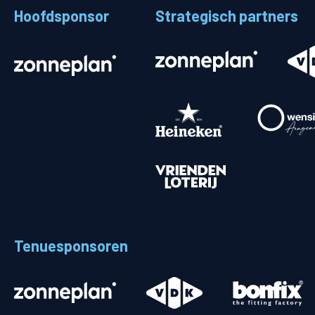
Hoofdsponsor
Strategisch partners
Stadionplattegrond
Aut
Veelgestelde vragen
Fiet
Fanshop
Ope
Heren
Spelers en staf
Programma
Uitslagen
Tenuesponsoren
Stand
Trainingsschema