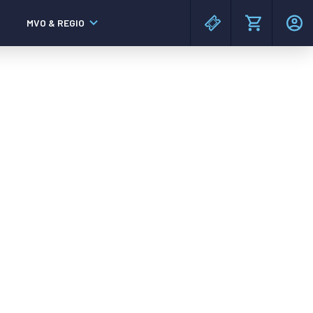
MVO & REGIO
MAC³PARK stadion
MAC³PARK stadion
Lumen Hotel & Events