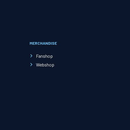
Evenementen
Open Dag
MERCHANDISE
Kinderfeestjes
Fanshop
Webshop
Nieuws & contact
Zakelijk nieuws
Zakelijke events