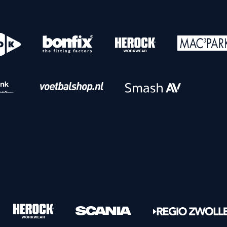
o
Download iOS
s
Download Android
nbaar vervoer
Veelgestelde vrage
Vrouwen
PEC Zwolle Vrouwen