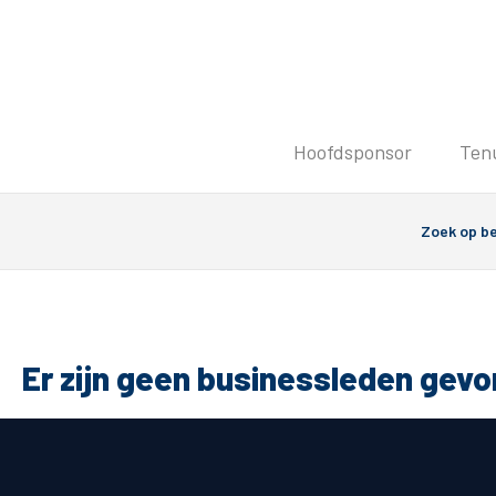
Tickets
Hoofdsponsor
Ten
Kaartverkoopinformatie
Koop tickets
Ticket Resale
Groepsactie
PEC Zwolle Vrouwen
Groundhoppers
Er zijn geen businessleden gev
Algemeen
Route 