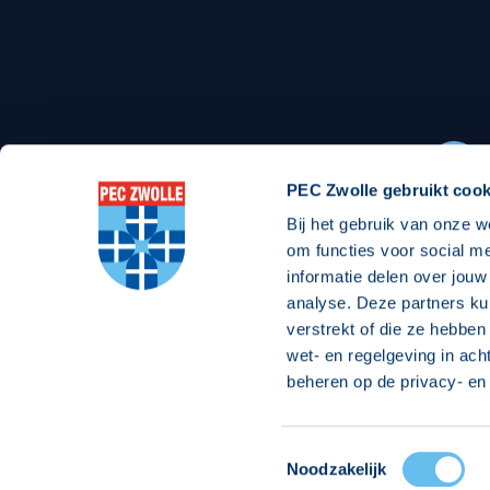
Stadionexposure
Skyb
Wedstrijdsponsorschappen
Busin
Wedstrijdarrangementen
PEC Zwolle gebruikt cook
Bij het gebruik van onze w
Regio Zwolle United
Maatschappelijk
om functies voor social m
informatie delen over jouw
Over Regio Zwolle United
Over maatschapp
analyse. Deze partners ku
verstrekt of die ze hebben
Nieuws MVO & Regio
Projecten maats
wet- en regelgeving in ach
Jaarprogramma
Goede Doelen
beheren op de privacy- en 
ANBI-stichting
Toestemmingsselectie
© 2026 PEC
Noodzakelijk