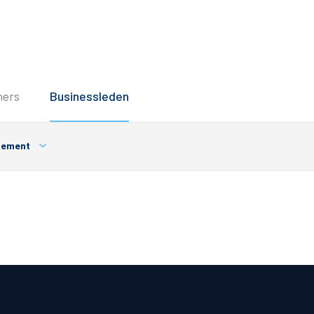
Service
ners
Businessleden
Inloggen
Contact
gement
Horeca