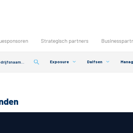
Seizoenkaart & Clubcard
uesponsoren
Strategisch partners
Businesspart
Seizoenkaart 2026/2027
Seizoenkaart Vrouwen
Exposure
Dalfsen
Mana
Clubcard
Voorwaarden seizoenkaart
onden
& Parkeren
PEC Zwolle App