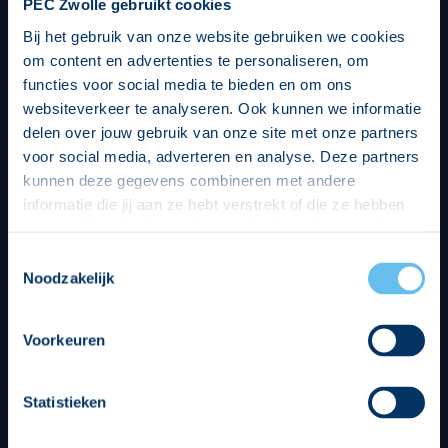
PEC Zwolle gebruikt cookies
Bij het gebruik van onze website gebruiken we cookies
om content en advertenties te personaliseren, om
functies voor social media te bieden en om ons
websiteverkeer te analyseren. Ook kunnen we informatie
delen over jouw gebruik van onze site met onze partners
voor social media, adverteren en analyse. Deze partners
kunnen deze gegevens combineren met andere
informatie die jij aan ze hebt verstrekt of die ze hebben
verzameld op basis van jouw gebruik van hun services.
Hierbij nemen wij wet- en regelgeving in acht, we doen dit
Toestemmingsselectie
op een veilige en integere wijze. Je kunt je toestemming
Noodzakelijk
beheren op de privacy- en cookieverklaring pagina.
Divisie partners
Voorkeuren
Statistieken