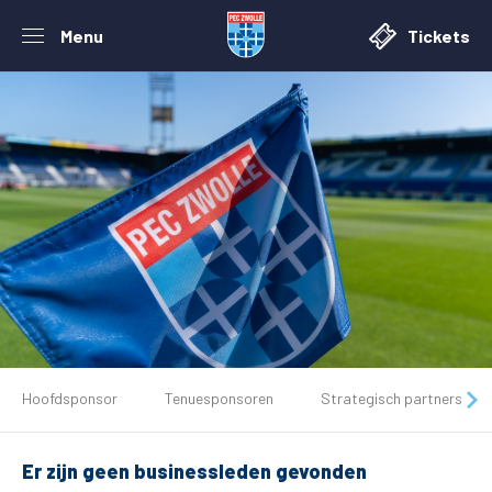
Menu
Tickets
De club
Hoofdsponsor
Tenuesponsoren
Strategisch partners
Tickets
Er zijn geen businessleden gevonden
Matchdays