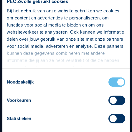
PEC Zwolle gebruikt cookies
Bij het gebruik van onze website gebruiken we cookies
om content en advertenties te personaliseren, om
functies voor social media te bieden en om ons
websiteverkeer te analyseren. Ook kunnen we informatie
delen over jouw gebruik van onze site met onze partners
voor social media, adverteren en analyse. Deze partners
kunnen deze gegevens combineren met andere
informatie die jij aan ze hebt verstrekt of die ze hebben
verzameld op basis van jouw gebruik van hun services.
Hierbij nemen wij wet- en regelgeving in acht, we doen dit
Toestemmingsselectie
op een veilige en integere wijze. Je kunt je toestemming
Noodzakelijk
beheren op de privacy- en cookieverklaring pagina.
Divisie partners
Voorkeuren
Statistieken