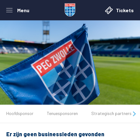
Menu
Tickets
De club
Hoofdsponsor
Tenuesponsoren
Strategisch partners
Tickets
Er zijn geen businessleden gevonden
Matchdays