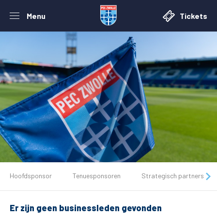
Menu
Tickets
De club
Hoofdsponsor
Tenuesponsoren
Strategisch partners
Tickets
Er zijn geen businessleden gevonden
Matchdays