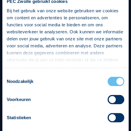
PEC Zwolle gebruikt cookies
Bij het gebruik van onze website gebruiken we cookies
om content en advertenties te personaliseren, om
functies voor social media te bieden en om ons
websiteverkeer te analyseren. Ook kunnen we informatie
delen over jouw gebruik van onze site met onze partners
voor social media, adverteren en analyse. Deze partners
kunnen deze gegevens combineren met andere
informatie die jij aan ze hebt verstrekt of die ze hebben
verzameld op basis van jouw gebruik van hun services.
Hierbij nemen wij wet- en regelgeving in acht, we doen dit
Toestemmingsselectie
op een veilige en integere wijze. Je kunt je toestemming
Noodzakelijk
beheren op de privacy- en cookieverklaring pagina.
Divisie partners
Voorkeuren
Statistieken