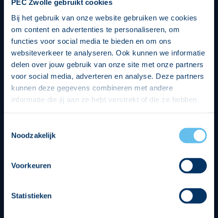
PEC Zwolle gebruikt cookies
Bij het gebruik van onze website gebruiken we cookies
om content en advertenties te personaliseren, om
functies voor social media te bieden en om ons
websiteverkeer te analyseren. Ook kunnen we informatie
delen over jouw gebruik van onze site met onze partners
voor social media, adverteren en analyse. Deze partners
kunnen deze gegevens combineren met andere
informatie die jij aan ze hebt verstrekt of die ze hebben
verzameld op basis van jouw gebruik van hun services.
Hierbij nemen wij wet- en regelgeving in acht, we doen dit
Toestemmingsselectie
op een veilige en integere wijze. Je kunt je toestemming
Noodzakelijk
beheren op de privacy- en cookieverklaring pagina.
Divisie partners
Voorkeuren
Statistieken