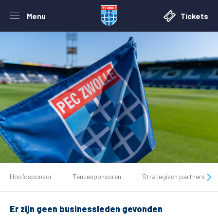
Menu
Tickets
De club
Hoofdsponsor
Tenuesponsoren
Strategisch partners
Tickets
Er zijn geen businessleden gevonden
Matchdays