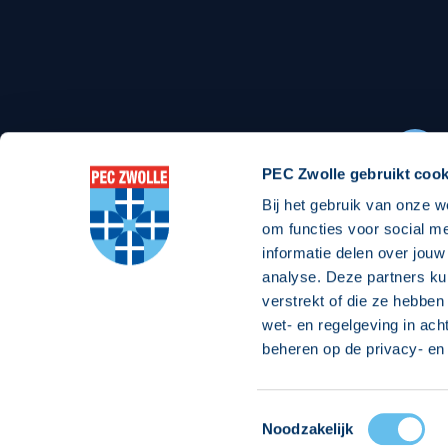
Stadionexposure
Skyb
Wedstrijdsponsorschappen
Busin
Wedstrijdarrangementen
PEC Zwolle gebruikt cook
Bij het gebruik van onze w
Regio Zwolle United
Maatschappelijk
om functies voor social m
informatie delen over jouw
Over Regio Zwolle United
Over maatschapp
analyse. Deze partners ku
verstrekt of die ze hebben
Nieuws MVO & Regio
Projecten maats
wet- en regelgeving in ach
Jaarprogramma
Goede Doelen
beheren op de privacy- en 
ANBI-stichting
Toestemmingsselectie
© 2026 PEC
Noodzakelijk