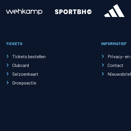
Merchandise
Supporterszak
Fanshop
Supporterszak
TICKETS
INFORMATIEF
Webshop
Vakcoördinato
Tickets bestellen
Privacy- en
Clubcard
Contact
Seizoenkaart
Nieuwsbrie
Groepsactie
Mogelijkheden
Busines
PEC Zwolle Businessclub
Baker 
Business seats
Schef