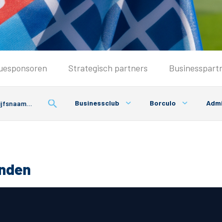
Seizoenkaart & Clubcard
uesponsoren
Strategisch partners
Businesspart
Seizoenkaart 2026/2027
Seizoenkaart Vrouwen
Businessclub
Borculo
Admi
Clubcard
Voorwaarden seizoenkaart
onden
& Parkeren
PEC Zwolle App