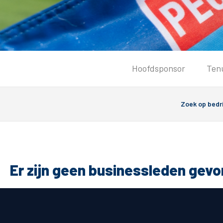
Tickets
Hoofdsponsor
Ten
Kaartverkoopinformatie
Koop tickets
Ticket Resale
Groepsactie
PEC Zwolle Vrouwen
Groundhoppers
Er zijn geen businessleden gev
Algemeen
Route 