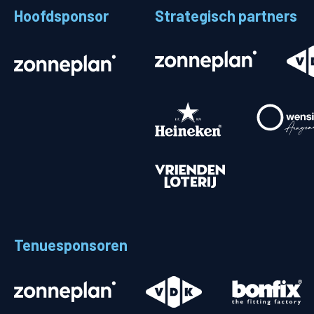
Hoofdsponsor
Strategisch partners
Stadionplattegrond
Aut
Veelgestelde vragen
Fiet
Fanshop
Ope
Heren
Spelers en staf
Programma
Uitslagen
Tenuesponsoren
Stand
Trainingsschema