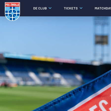
DE CLUB
TICKETS
MATCHDA
Nieuws
Laatste nieuws
Video's
Fotoverslagen
Social media
Agenda