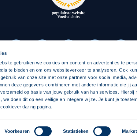
oxen
Strategisch partners
essclub
Businesspartners
Businessleden
Partners PEC Zwolle Vrouw
ies
ebsite gebruiken we cookies om content en advertenties te pers
Economie
Vitalit
edia te bieden en om ons websiteverkeer te analyseren. Ook ku
Download onze App
 gebruik van onze site met onze partners voor social media, adv
elijk
Over economie
Over
nnen deze gegevens combineren met andere informatie die jij aa
 verzameld op basis van jouw gebruik van hun services. Hierbij
chappelijk
Projecten economie
Pro
t, we doen dit op een veilige en integere wijze. Je kunt je toest
cookieverklaring pagina.
 Zwolle
Concept, Ontwerp en Technische Realisatie:
Int
Voorkeuren
Statistieken
Market