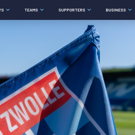
YS
TEAMS
SUPPORTERS
BUSINESS
Algemeen
Historie
Ons verhaal
Contact
Werken bij PEC Zwolle
Organisatie
Governance
Pers
Samenwerkingen
Documenten