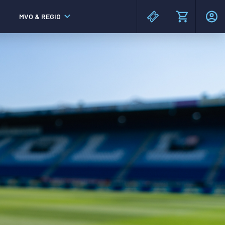
MVO & REGIO
MAC³PARK stadion
MAC³PARK stadion
Lumen Hotel & Events