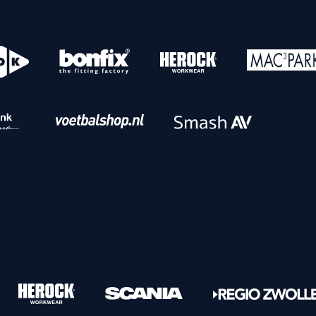
o
Download iOS
s
Download Android
nbaar vervoer
Veelgestelde vrage
Vrouwen
PEC Zwolle Vrouwen