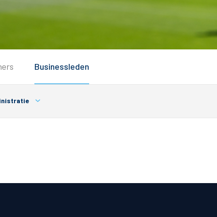
Service
ners
Businessleden
Inloggen
Contact
nistratie
Horeca