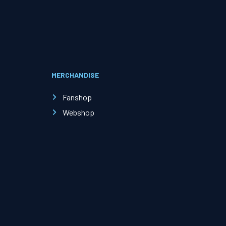
Evenementen
Open Dag
MERCHANDISE
Kinderfeestjes
Fanshop
Webshop
Nieuws & contact
Zakelijk nieuws
Zakelijke events