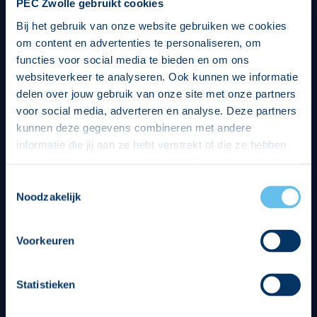
PEC Zwolle gebruikt cookies
Bij het gebruik van onze website gebruiken we cookies
om content en advertenties te personaliseren, om
functies voor social media te bieden en om ons
websiteverkeer te analyseren. Ook kunnen we informatie
delen over jouw gebruik van onze site met onze partners
voor social media, adverteren en analyse. Deze partners
kunnen deze gegevens combineren met andere
informatie die jij aan ze hebt verstrekt of die ze hebben
verzameld op basis van jouw gebruik van hun services.
Hierbij nemen wij wet- en regelgeving in acht, we doen dit
Toestemmingsselectie
op een veilige en integere wijze. Je kunt je toestemming
Noodzakelijk
beheren op de privacy- en cookieverklaring pagina.
Divisie partners
Voorkeuren
Statistieken