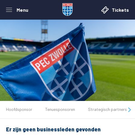
Menu
Tickets
De club
Hoofdsponsor
Tenuesponsoren
Strategisch partners
Tickets
Er zijn geen businessleden gevonden
Matchdays