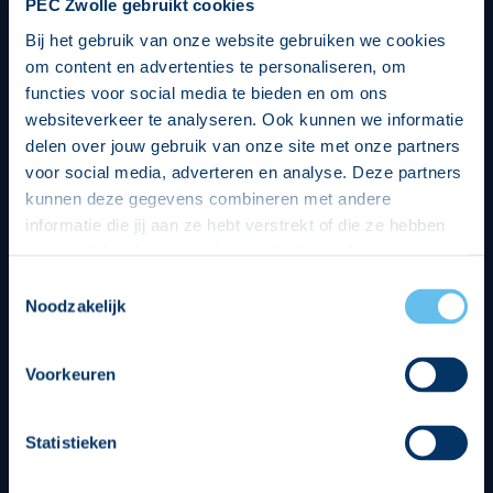
PEC Zwolle gebruikt cookies
Bij het gebruik van onze website gebruiken we cookies
om content en advertenties te personaliseren, om
functies voor social media te bieden en om ons
websiteverkeer te analyseren. Ook kunnen we informatie
delen over jouw gebruik van onze site met onze partners
voor social media, adverteren en analyse. Deze partners
kunnen deze gegevens combineren met andere
informatie die jij aan ze hebt verstrekt of die ze hebben
verzameld op basis van jouw gebruik van hun services.
Hierbij nemen wij wet- en regelgeving in acht, we doen dit
Toestemmingsselectie
op een veilige en integere wijze. Je kunt je toestemming
Noodzakelijk
beheren op de privacy- en cookieverklaring pagina.
Divisie partners
Voorkeuren
Statistieken