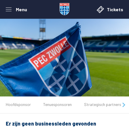
Menu
Tickets
De club
Hoofdsponsor
Tenuesponsoren
Strategisch partners
Tickets
Er zijn geen businessleden gevonden
Matchdays