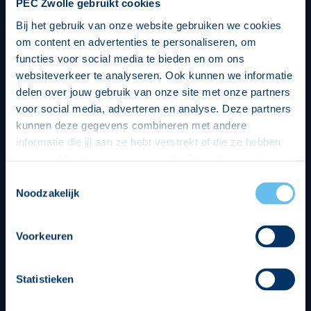
PEC Zwolle gebruikt cookies
Bij het gebruik van onze website gebruiken we cookies
om content en advertenties te personaliseren, om
functies voor social media te bieden en om ons
websiteverkeer te analyseren. Ook kunnen we informatie
delen over jouw gebruik van onze site met onze partners
voor social media, adverteren en analyse. Deze partners
kunnen deze gegevens combineren met andere
informatie die jij aan ze hebt verstrekt of die ze hebben
verzameld op basis van jouw gebruik van hun services.
Hierbij nemen wij wet- en regelgeving in acht, we doen dit
Toestemmingsselectie
op een veilige en integere wijze. Je kunt je toestemming
Noodzakelijk
beheren op de privacy- en cookieverklaring pagina.
Divisie partners
Voorkeuren
Statistieken