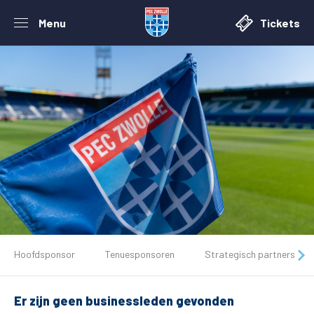
Menu
Tickets
De club
Hoofdsponsor
Tenuesponsoren
Strategisch partners
Tickets
Er zijn geen businessleden gevonden
Matchdays