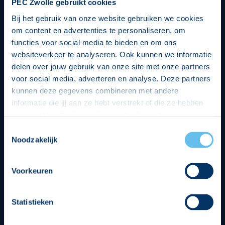
PEC Zwolle gebruikt cookies
Bij het gebruik van onze website gebruiken we cookies
om content en advertenties te personaliseren, om
functies voor social media te bieden en om ons
websiteverkeer te analyseren. Ook kunnen we informatie
delen over jouw gebruik van onze site met onze partners
voor social media, adverteren en analyse. Deze partners
kunnen deze gegevens combineren met andere
informatie die jij aan ze hebt verstrekt of die ze hebben
verzameld op basis van jouw gebruik van hun services.
Hierbij nemen wij wet- en regelgeving in acht, we doen dit
Toestemmingsselectie
op een veilige en integere wijze. Je kunt je toestemming
Noodzakelijk
beheren op de privacy- en cookieverklaring pagina.
Divisie partners
Voorkeuren
Statistieken