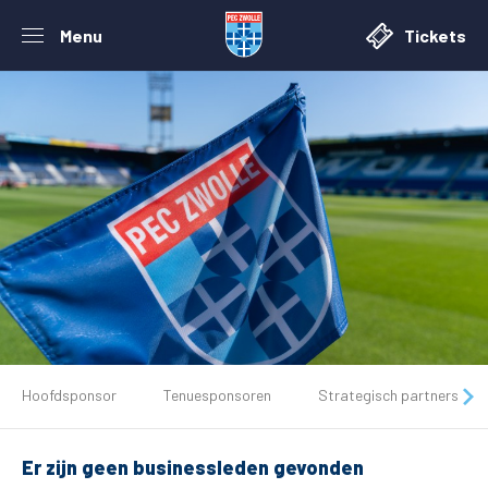
Menu
Tickets
De club
Hoofdsponsor
Tenuesponsoren
Strategisch partners
Tickets
Er zijn geen businessleden gevonden
Matchdays