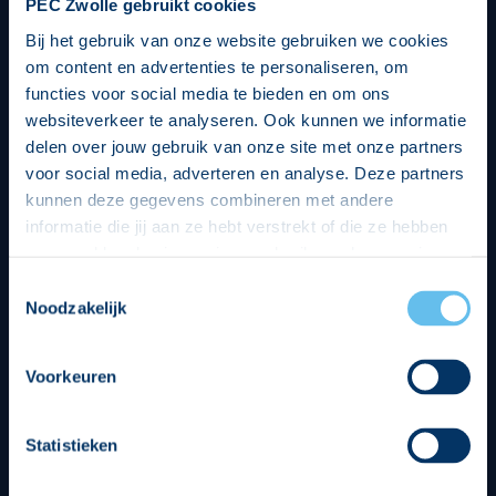
PEC Zwolle gebruikt cookies
Bij het gebruik van onze website gebruiken we cookies
om content en advertenties te personaliseren, om
functies voor social media te bieden en om ons
websiteverkeer te analyseren. Ook kunnen we informatie
delen over jouw gebruik van onze site met onze partners
voor social media, adverteren en analyse. Deze partners
kunnen deze gegevens combineren met andere
informatie die jij aan ze hebt verstrekt of die ze hebben
verzameld op basis van jouw gebruik van hun services.
Hierbij nemen wij wet- en regelgeving in acht, we doen dit
Toestemmingsselectie
op een veilige en integere wijze. Je kunt je toestemming
Noodzakelijk
beheren op de privacy- en cookieverklaring pagina.
Divisie partners
Voorkeuren
Statistieken