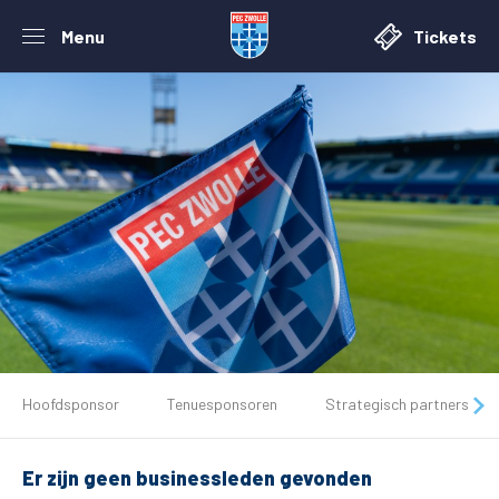
Menu
Tickets
De club
Hoofdsponsor
Tenuesponsoren
Strategisch partners
Tickets
Er zijn geen businessleden gevonden
Matchdays