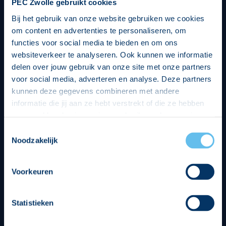
PEC Zwolle gebruikt cookies
Bij het gebruik van onze website gebruiken we cookies
om content en advertenties te personaliseren, om
functies voor social media te bieden en om ons
websiteverkeer te analyseren. Ook kunnen we informatie
delen over jouw gebruik van onze site met onze partners
voor social media, adverteren en analyse. Deze partners
kunnen deze gegevens combineren met andere
informatie die jij aan ze hebt verstrekt of die ze hebben
verzameld op basis van jouw gebruik van hun services.
Hierbij nemen wij wet- en regelgeving in acht, we doen dit
Toestemmingsselectie
op een veilige en integere wijze. Je kunt je toestemming
Noodzakelijk
beheren op de privacy- en cookieverklaring pagina.
Divisie partners
Voorkeuren
Statistieken