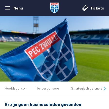
Menu
Tickets
De club
Hoofdsponsor
Tenuesponsoren
Strategisch partners
Tickets
Er zijn geen businessleden gevonden
Matchdays