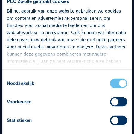
PEC Zwolle gebruikt cookies
Bij het gebruik van onze website gebruiken we cookies
om content en advertenties te personaliseren, om
functies voor social media te bieden en om ons
websiteverkeer te analyseren. Ook kunnen we informatie
delen over jouw gebruik van onze site met onze partners
voor social media, adverteren en analyse. Deze partners
kunnen deze gegevens combineren met andere
informatie die jij aan ze hebt verstrekt of die ze hebben
verzameld op basis van jouw gebruik van hun services.
Hierbij nemen wij wet- en regelgeving in acht, we doen dit
Toestemmingsselectie
op een veilige en integere wijze. Je kunt je toestemming
Noodzakelijk
beheren op de privacy- en cookieverklaring pagina.
Divisie partners
Voorkeuren
Statistieken