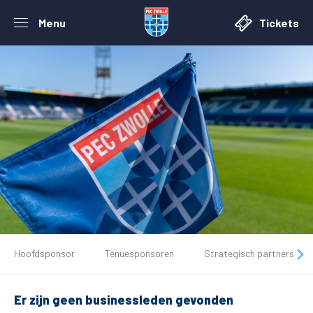
Menu
Tickets
De club
Hoofdsponsor
Tenuesponsoren
Strategisch partners
Tickets
Er zijn geen businessleden gevonden
Matchdays