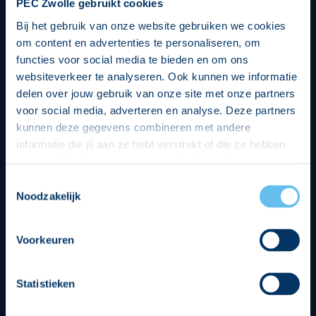
PEC Zwolle gebruikt cookies
Bij het gebruik van onze website gebruiken we cookies
om content en advertenties te personaliseren, om
functies voor social media te bieden en om ons
websiteverkeer te analyseren. Ook kunnen we informatie
delen over jouw gebruik van onze site met onze partners
voor social media, adverteren en analyse. Deze partners
kunnen deze gegevens combineren met andere
informatie die jij aan ze hebt verstrekt of die ze hebben
verzameld op basis van jouw gebruik van hun services.
Hierbij nemen wij wet- en regelgeving in acht, we doen dit
Toestemmingsselectie
op een veilige en integere wijze. Je kunt je toestemming
Noodzakelijk
beheren op de privacy- en cookieverklaring pagina.
Divisie partners
Voorkeuren
Statistieken