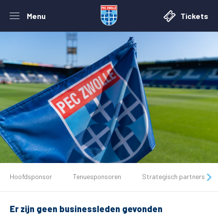
Menu
Tickets
De club
Hoofdsponsor
Tenuesponsoren
Strategisch partners
Tickets
Er zijn geen businessleden gevonden
Matchdays