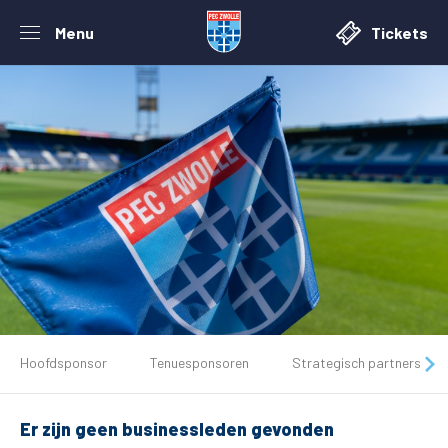
Menu
Tickets
De club
Hoofdsponsor
Tenuesponsoren
Strategisch partners
Tickets
Er zijn geen businessleden gevonden
Matchdays