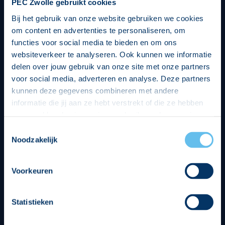
PEC Zwolle gebruikt cookies
Bij het gebruik van onze website gebruiken we cookies
om content en advertenties te personaliseren, om
functies voor social media te bieden en om ons
websiteverkeer te analyseren. Ook kunnen we informatie
delen over jouw gebruik van onze site met onze partners
voor social media, adverteren en analyse. Deze partners
kunnen deze gegevens combineren met andere
informatie die jij aan ze hebt verstrekt of die ze hebben
verzameld op basis van jouw gebruik van hun services.
Hierbij nemen wij wet- en regelgeving in acht, we doen dit
Toestemmingsselectie
op een veilige en integere wijze. Je kunt je toestemming
Noodzakelijk
beheren op de privacy- en cookieverklaring pagina.
Divisie partners
Voorkeuren
Statistieken