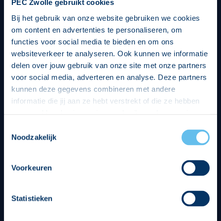
PEC Zwolle gebruikt cookies
Bij het gebruik van onze website gebruiken we cookies
om content en advertenties te personaliseren, om
functies voor social media te bieden en om ons
websiteverkeer te analyseren. Ook kunnen we informatie
delen over jouw gebruik van onze site met onze partners
voor social media, adverteren en analyse. Deze partners
kunnen deze gegevens combineren met andere
informatie die jij aan ze hebt verstrekt of die ze hebben
verzameld op basis van jouw gebruik van hun services.
Hierbij nemen wij wet- en regelgeving in acht, we doen dit
Toestemmingsselectie
op een veilige en integere wijze. Je kunt je toestemming
Noodzakelijk
beheren op de privacy- en cookieverklaring pagina.
Divisie partners
Voorkeuren
Statistieken