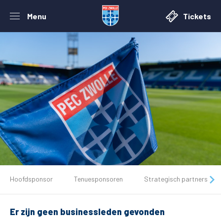
Menu
Tickets
De club
Hoofdsponsor
Tenuesponsoren
Strategisch partners
Tickets
Er zijn geen businessleden gevonden
Matchdays