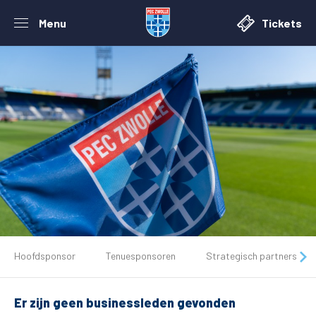
Menu
Tickets
De club
Hoofdsponsor
Tenuesponsoren
Strategisch partners
Tickets
Er zijn geen businessleden gevonden
Matchdays