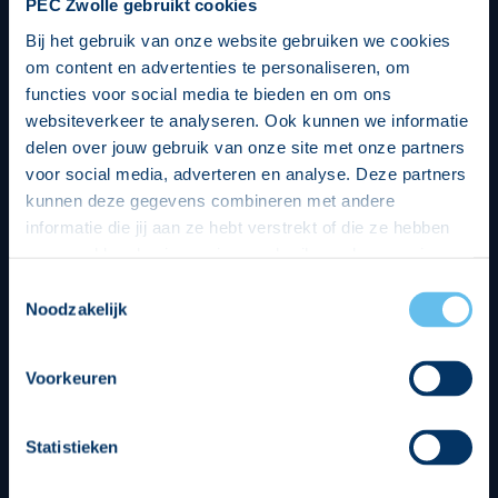
PEC Zwolle gebruikt cookies
Bij het gebruik van onze website gebruiken we cookies
om content en advertenties te personaliseren, om
functies voor social media te bieden en om ons
websiteverkeer te analyseren. Ook kunnen we informatie
delen over jouw gebruik van onze site met onze partners
voor social media, adverteren en analyse. Deze partners
kunnen deze gegevens combineren met andere
informatie die jij aan ze hebt verstrekt of die ze hebben
verzameld op basis van jouw gebruik van hun services.
Hierbij nemen wij wet- en regelgeving in acht, we doen dit
Toestemmingsselectie
op een veilige en integere wijze. Je kunt je toestemming
Noodzakelijk
beheren op de privacy- en cookieverklaring pagina.
Divisie partners
Voorkeuren
Statistieken