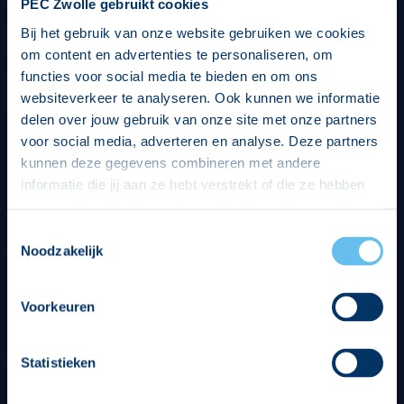
PEC Zwolle gebruikt cookies
Bij het gebruik van onze website gebruiken we cookies
om content en advertenties te personaliseren, om
functies voor social media te bieden en om ons
websiteverkeer te analyseren. Ook kunnen we informatie
delen over jouw gebruik van onze site met onze partners
voor social media, adverteren en analyse. Deze partners
kunnen deze gegevens combineren met andere
informatie die jij aan ze hebt verstrekt of die ze hebben
verzameld op basis van jouw gebruik van hun services.
Hierbij nemen wij wet- en regelgeving in acht, we doen dit
Toestemmingsselectie
op een veilige en integere wijze. Je kunt je toestemming
Noodzakelijk
beheren op de privacy- en cookieverklaring pagina.
Divisie partners
Voorkeuren
Statistieken