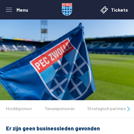
Menu
Tickets
De club
Hoofdsponsor
Tenuesponsoren
Strategisch partners
Tickets
Er zijn geen businessleden gevonden
Matchdays