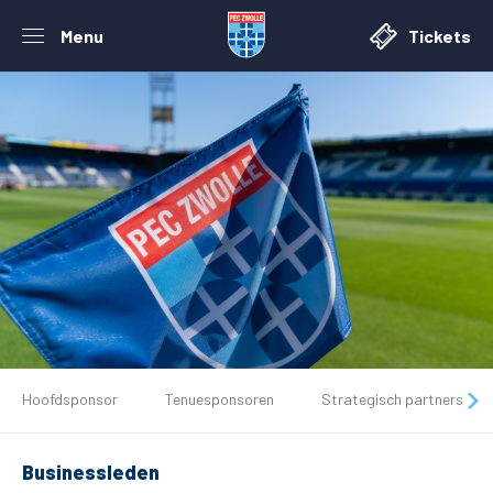
Menu
Tickets
De club
Hoofdsponsor
Tenuesponsoren
Strategisch partners
Tickets
Businessleden