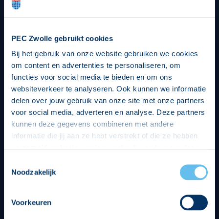
PEC Zwolle gebruikt cookies
Bij het gebruik van onze website gebruiken we cookies
om content en advertenties te personaliseren, om
functies voor social media te bieden en om ons
websiteverkeer te analyseren. Ook kunnen we informatie
delen over jouw gebruik van onze site met onze partners
voor social media, adverteren en analyse. Deze partners
kunnen deze gegevens combineren met andere
informatie die jij aan ze hebt verstrekt of die ze hebben
verzameld op basis van jouw gebruik van hun services.
Hierbij nemen wij wet- en regelgeving in acht, we doen dit
Toestemmingsselectie
op een veilige en integere wijze. Je kunt je toestemming
Noodzakelijk
beheren op de privacy- en cookieverklaring pagina.
Voorkeuren