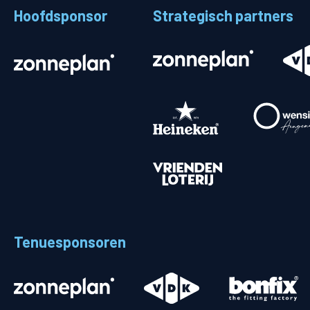
Hoofdsponsor
Strategisch partners
Stadionplattegrond
Aut
Veelgestelde vragen
Fiet
Fanshop
Ope
Heren
Spelers en staf
Programma
Uitslagen
Tenuesponsoren
Stand
Trainingsschema