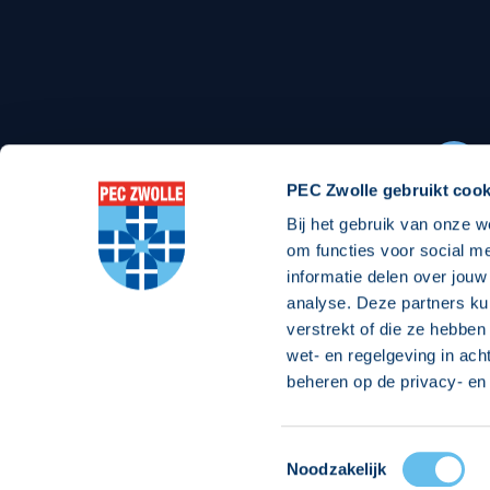
Stadionexposure
Skyb
Wedstrijdsponsorschappen
Busin
Wedstrijdarrangementen
PEC Zwolle gebruikt cook
Bij het gebruik van onze w
Regio Zwolle United
Maatschappelijk
om functies voor social m
informatie delen over jouw
Over Regio Zwolle United
Over maatschapp
analyse. Deze partners ku
verstrekt of die ze hebben
Nieuws MVO & Regio
Projecten maats
wet- en regelgeving in ach
Jaarprogramma
Goede Doelen
beheren op de privacy- en 
ANBI-stichting
Toestemmingsselectie
© 2026 PEC
Noodzakelijk