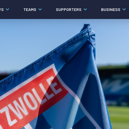
YS
TEAMS
SUPPORTERS
BUSINESS
Algemeen
Historie
Ons verhaal
Contact
Werken bij PEC Zwolle
Organisatie
Governance
Pers
Samenwerkingen
Documenten