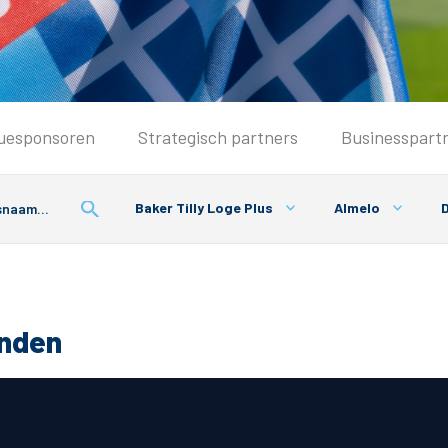
Seizoenkaart & Clubcard
uesponsoren
Strategisch partners
Businesspart
Seizoenkaart 2026/2027
Seizoenkaart Vrouwen
Baker Tilly Loge Plus
Almelo
D
Clubcard
Voorwaarden seizoenkaart
onden
& Parkeren
PEC Zwolle App