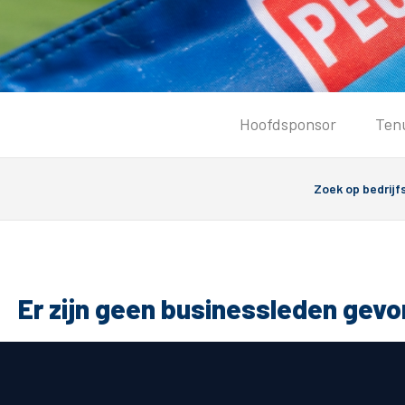
Tickets
Hoofdsponsor
Ten
Kaartverkoopinformatie
Koop tickets
Ticket Resale
Groepsactie
PEC Zwolle Vrouwen
Groundhoppers
Er zijn geen businessleden gev
Algemeen
Route 