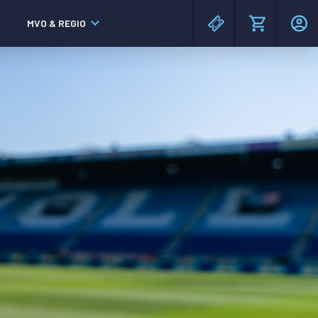
MVO & REGIO
MAC³PARK stadion
MAC³PARK stadion
Lumen Hotel & Events