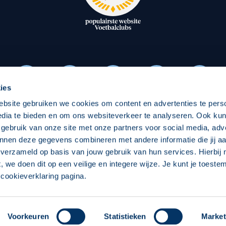
oxen
Strategisch partners
essclub
Businesspartners
Businessleden
Partners PEC Zwolle Vrouw
ies
ebsite gebruiken we cookies om content en advertenties te pers
Economie
Vitalit
edia te bieden en om ons websiteverkeer te analyseren. Ook ku
Download onze App
 gebruik van onze site met onze partners voor social media, adv
elijk
Over economie
Over
nnen deze gegevens combineren met andere informatie die jij aa
 verzameld op basis van jouw gebruik van hun services. Hierbij
chappelijk
Projecten economie
Pro
t, we doen dit op een veilige en integere wijze. Je kunt je toest
cookieverklaring pagina.
 Zwolle
Concept, Ontwerp en Technische Realisatie:
Int
Voorkeuren
Statistieken
Market