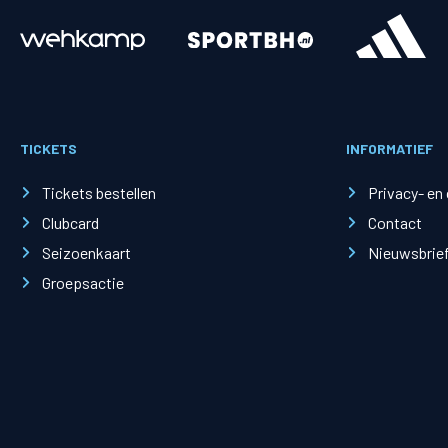
Merchandise
Supporterszak
Fanshop
Supporterszak
TICKETS
INFORMATIEF
Webshop
Vakcoördinato
Tickets bestellen
Privacy- en
Clubcard
Contact
Seizoenkaart
Nieuwsbrie
Groepsactie
Mogelijkheden
Busines
PEC Zwolle Businessclub
Baker 
Business seats
Schef