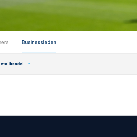
Service
ners
Businessleden
Inloggen
Contact
etailhandel
Horeca