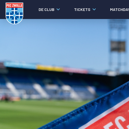
DE CLUB
TICKETS
MATCHDA
Nieuws
Laatste nieuws
Video's
Fotoverslagen
Social media
Agenda