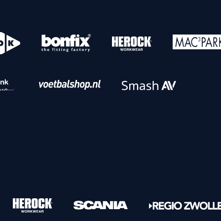
o
Download iOS
s
Download Android
nbaar vervoer
Veelgestelde vrage
Vrouwen
PEC Zwolle Vrouwen