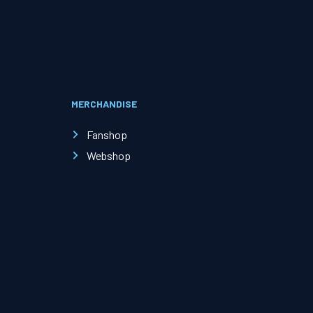
Evenementen
Open Dag
MERCHANDISE
Kinderfeestjes
Fanshop
Webshop
Nieuws & contact
Zakelijk nieuws
Zakelijke events