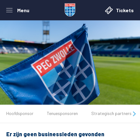
Menu
Tickets
De club
Hoofdsponsor
Tenuesponsoren
Strategisch partners
Tickets
Er zijn geen businessleden gevonden
Matchdays