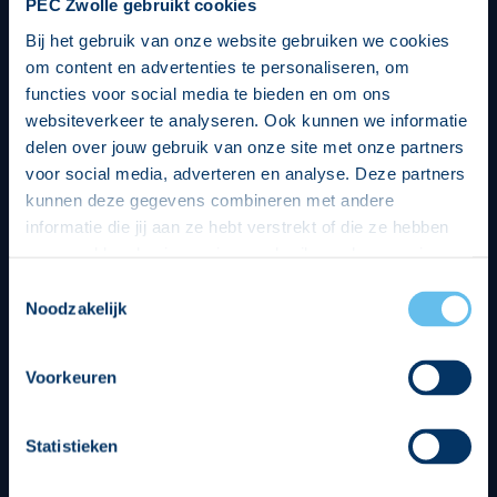
PEC Zwolle gebruikt cookies
Bij het gebruik van onze website gebruiken we cookies
om content en advertenties te personaliseren, om
functies voor social media te bieden en om ons
websiteverkeer te analyseren. Ook kunnen we informatie
delen over jouw gebruik van onze site met onze partners
voor social media, adverteren en analyse. Deze partners
kunnen deze gegevens combineren met andere
informatie die jij aan ze hebt verstrekt of die ze hebben
verzameld op basis van jouw gebruik van hun services.
Hierbij nemen wij wet- en regelgeving in acht, we doen dit
Toestemmingsselectie
op een veilige en integere wijze. Je kunt je toestemming
Noodzakelijk
beheren op de privacy- en cookieverklaring pagina.
Divisie partners
Voorkeuren
Statistieken