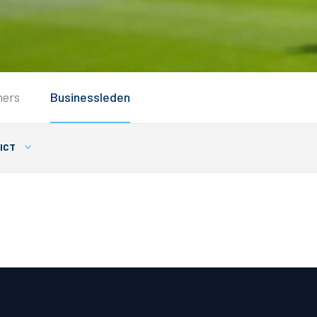
Service
ners
Businessleden
Inloggen
Contact
ICT
Horeca