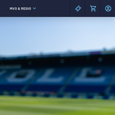
MVO & REGIO
MAC³PARK stadion
MAC³PARK stadion
Lumen Hotel & Events