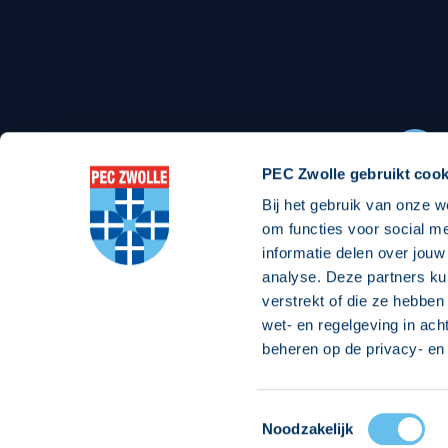
Stadionexposure
Skyb
Wedstrijdsponsorschappen
Busin
Wedstrijdarrangementen
PEC Zwolle gebruikt cook
Bij het gebruik van onze w
Regio Zwolle United
Maatschappelijk
om functies voor social m
informatie delen over jouw
Over Regio Zwolle United
Over maatschapp
analyse. Deze partners ku
verstrekt of die ze hebben
Nieuws MVO & Regio
Projecten maats
wet- en regelgeving in ach
Jaarprogramma
Goede Doelen
beheren op de privacy- en 
ANBI-stichting
Toestemmingsselectie
© 2026 PEC
Noodzakelijk