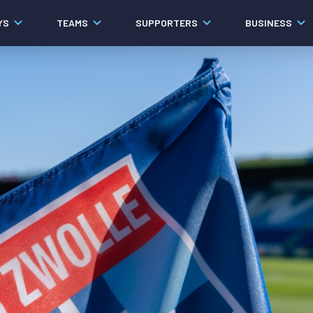
YS
TEAMS
SUPPORTERS
BUSINESS
Algemeen
Historie
Ons verhaal
Contact
Werken bij PEC Zwolle
Organisatie
Governance
Pers
Samenwerkingen
Documenten