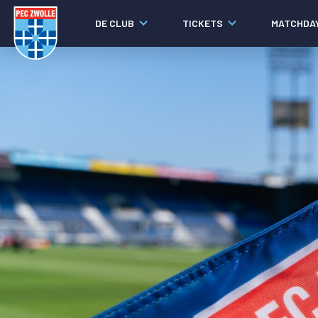
DE CLUB
TICKETS
MATCHDA
Nieuws
Laatste nieuws
Video's
Fotoverslagen
Social media
Agenda