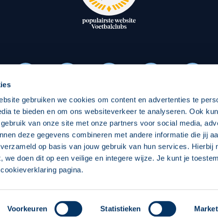
oxen
Strategisch partners
essclub
Businesspartners
Businessleden
Partners PEC Zwolle Vrouw
ies
ebsite gebruiken we cookies om content en advertenties te pers
Economie
Vitalit
edia te bieden en om ons websiteverkeer te analyseren. Ook ku
Download onze App
 gebruik van onze site met onze partners voor social media, adv
elijk
Over economie
Over
nnen deze gegevens combineren met andere informatie die jij aa
 verzameld op basis van jouw gebruik van hun services. Hierbij
chappelijk
Projecten economie
Pro
t, we doen dit op een veilige en integere wijze. Je kunt je toest
cookieverklaring pagina.
 Zwolle
Concept, Ontwerp en Technische Realisatie:
Int
Voorkeuren
Statistieken
Market