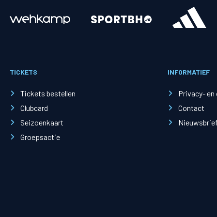
Merchandise
Supporterszak
Fanshop
Supporterszak
TICKETS
INFORMATIEF
Webshop
Vakcoördinato
Tickets bestellen
Privacy- en
Clubcard
Contact
Seizoenkaart
Nieuwsbrie
Groepsactie
Mogelijkheden
Busines
PEC Zwolle Businessclub
Baker 
Business seats
Schef