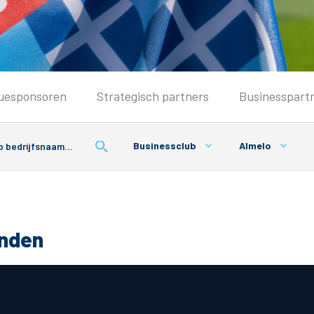
Seizoenkaart & Clubcard
uesponsoren
Strategisch partners
Businesspart
Seizoenkaart 2026/2027
Seizoenkaart Vrouwen
Businessclub
Almelo
Clubcard
Voorwaarden seizoenkaart
onden
& Parkeren
PEC Zwolle App