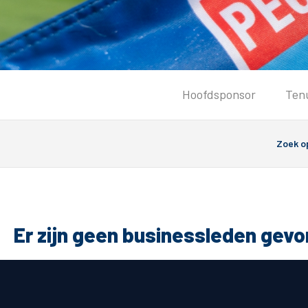
Tickets
Hoofdsponsor
Ten
Kaartverkoopinformatie
Koop tickets
Ticket Resale
Groepsactie
PEC Zwolle Vrouwen
Groundhoppers
Er zijn geen businessleden gev
Algemeen
Route 