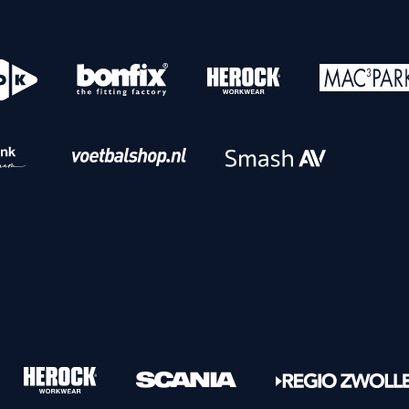
o
Download iOS
s
Download Android
nbaar vervoer
Veelgestelde vrage
Vrouwen
PEC Zwolle Vrouwen