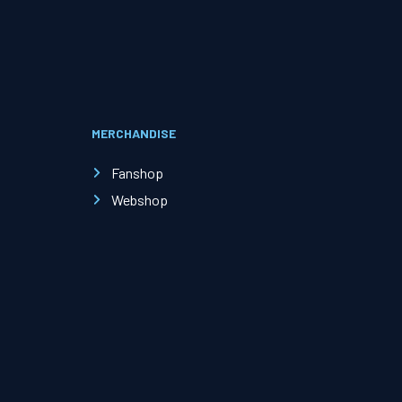
Evenementen
Open Dag
MERCHANDISE
Kinderfeestjes
Fanshop
Webshop
Nieuws & contact
Zakelijk nieuws
Zakelijke events