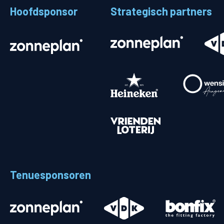
Hoofdsponsor
Strategisch partners
Stadionplattegrond
Aut
Veelgestelde vragen
Fiet
Fanshop
Ope
Heren
Spelers en staf
Programma
Uitslagen
Tenuesponsoren
Stand
Trainingsschema