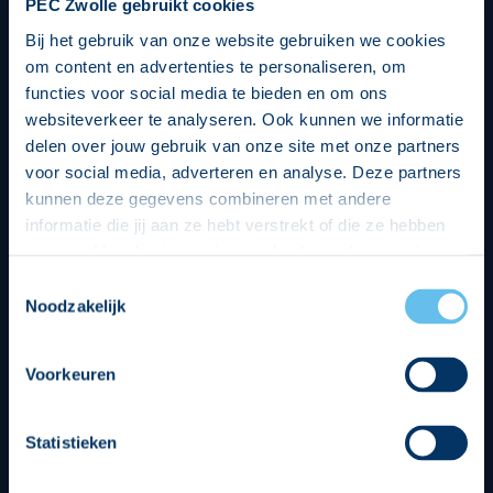
PEC Zwolle gebruikt cookies
Bij het gebruik van onze website gebruiken we cookies
om content en advertenties te personaliseren, om
functies voor social media te bieden en om ons
websiteverkeer te analyseren. Ook kunnen we informatie
delen over jouw gebruik van onze site met onze partners
voor social media, adverteren en analyse. Deze partners
kunnen deze gegevens combineren met andere
informatie die jij aan ze hebt verstrekt of die ze hebben
verzameld op basis van jouw gebruik van hun services.
Hierbij nemen wij wet- en regelgeving in acht, we doen dit
Toestemmingsselectie
op een veilige en integere wijze. Je kunt je toestemming
Noodzakelijk
beheren op de privacy- en cookieverklaring pagina.
Divisie partners
Voorkeuren
Statistieken