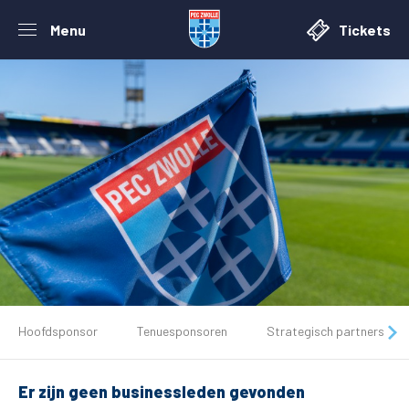
Menu
Tickets
De club
Hoofdsponsor
Tenuesponsoren
Strategisch partners
Tickets
Er zijn geen businessleden gevonden
Matchdays