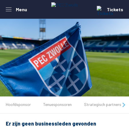
Menu
Tickets
De club
Hoofdsponsor
Tenuesponsoren
Strategisch partners
Tickets
Er zijn geen businessleden gevonden
Matchdays