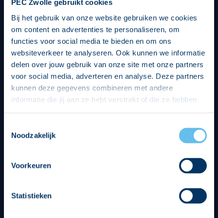
PEC Zwolle gebruikt cookies
Bij het gebruik van onze website gebruiken we cookies
om content en advertenties te personaliseren, om
functies voor social media te bieden en om ons
websiteverkeer te analyseren. Ook kunnen we informatie
delen over jouw gebruik van onze site met onze partners
voor social media, adverteren en analyse. Deze partners
kunnen deze gegevens combineren met andere
informatie die jij aan ze hebt verstrekt of die ze hebben
verzameld op basis van jouw gebruik van hun services.
Hierbij nemen wij wet- en regelgeving in acht, we doen dit
Toestemmingsselectie
op een veilige en integere wijze. Je kunt je toestemming
Noodzakelijk
beheren op de privacy- en cookieverklaring pagina.
Divisie partners
Voorkeuren
Statistieken