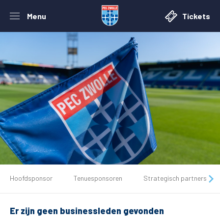
Menu
Tickets
De club
Hoofdsponsor
Tenuesponsoren
Strategisch partners
Tickets
Er zijn geen businessleden gevonden
Matchdays