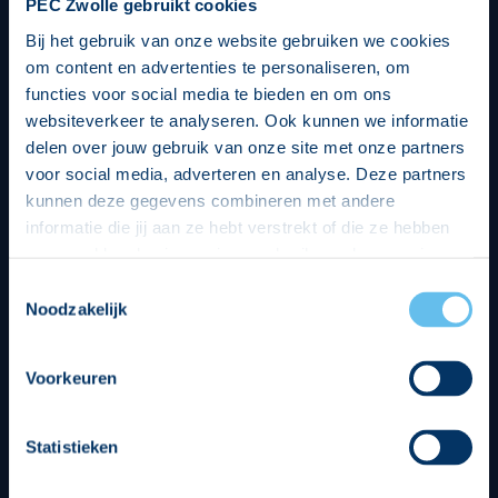
PEC Zwolle gebruikt cookies
Bij het gebruik van onze website gebruiken we cookies
om content en advertenties te personaliseren, om
functies voor social media te bieden en om ons
websiteverkeer te analyseren. Ook kunnen we informatie
delen over jouw gebruik van onze site met onze partners
voor social media, adverteren en analyse. Deze partners
kunnen deze gegevens combineren met andere
informatie die jij aan ze hebt verstrekt of die ze hebben
verzameld op basis van jouw gebruik van hun services.
Hierbij nemen wij wet- en regelgeving in acht, we doen dit
Toestemmingsselectie
op een veilige en integere wijze. Je kunt je toestemming
Noodzakelijk
beheren op de privacy- en cookieverklaring pagina.
Divisie partners
Voorkeuren
Statistieken