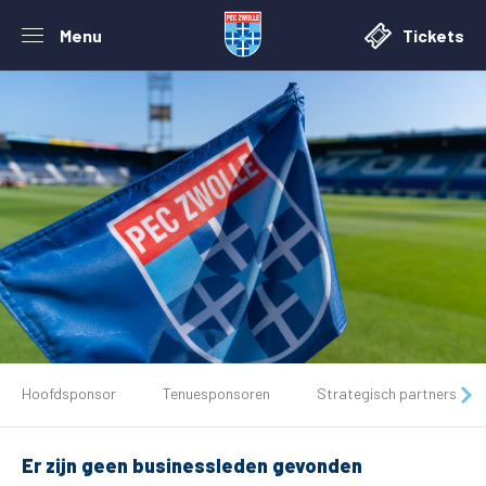
Menu
Tickets
De club
Hoofdsponsor
Tenuesponsoren
Strategisch partners
Tickets
Er zijn geen businessleden gevonden
Matchdays