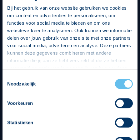
Bij het gebruik van onze website gebruiken we cookies
om content en advertenties te personaliseren, om
functies voor social media te bieden en om ons
websiteverkeer te analyseren. Ook kunnen we informatie
delen over jouw gebruik van onze site met onze partners
voor social media, adverteren en analyse. Deze partners
kunnen deze gegevens combineren met andere
informatie die jij aan ze hebt verstrekt of die ze hebben
verzameld op basis van jouw gebruik van hun services.
Hierbij nemen wij wet- en regelgeving in acht, we doen dit
Toestemmingsselectie
op een veilige en integere wijze. Je kunt je toestemming
Noodzakelijk
beheren op de privacy- en cookieverklaring pagina.
Divisie partners
Voorkeuren
Statistieken