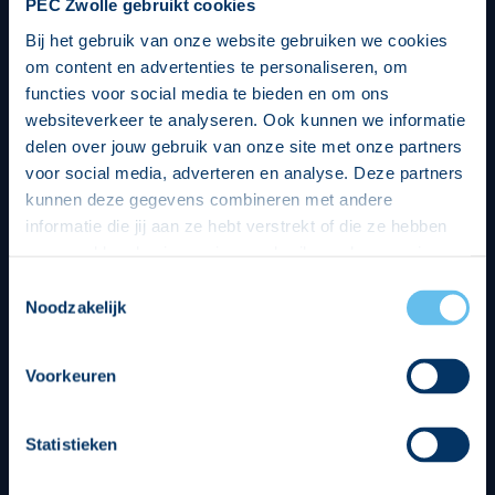
PEC Zwolle gebruikt cookies
Bij het gebruik van onze website gebruiken we cookies
om content en advertenties te personaliseren, om
functies voor social media te bieden en om ons
websiteverkeer te analyseren. Ook kunnen we informatie
delen over jouw gebruik van onze site met onze partners
voor social media, adverteren en analyse. Deze partners
kunnen deze gegevens combineren met andere
informatie die jij aan ze hebt verstrekt of die ze hebben
verzameld op basis van jouw gebruik van hun services.
Hierbij nemen wij wet- en regelgeving in acht, we doen dit
Toestemmingsselectie
op een veilige en integere wijze. Je kunt je toestemming
Noodzakelijk
beheren op de privacy- en cookieverklaring pagina.
Divisie partners
Voorkeuren
Statistieken