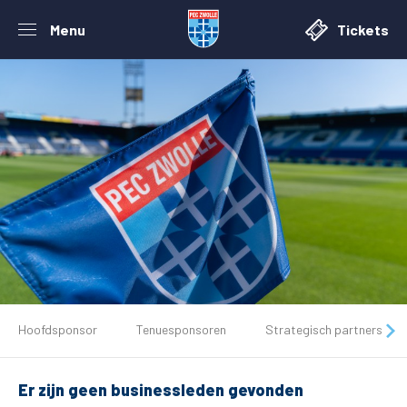
Menu
Tickets
De club
Hoofdsponsor
Tenuesponsoren
Strategisch partners
Tickets
Er zijn geen businessleden gevonden
Matchdays