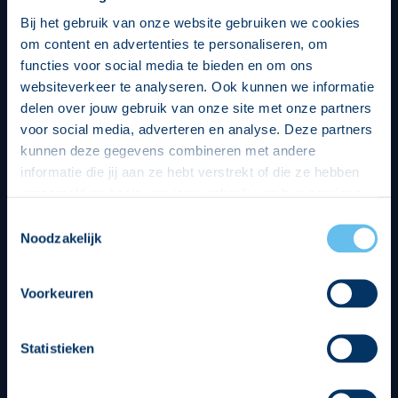
Bij het gebruik van onze website gebruiken we cookies
om content en advertenties te personaliseren, om
functies voor social media te bieden en om ons
websiteverkeer te analyseren. Ook kunnen we informatie
delen over jouw gebruik van onze site met onze partners
voor social media, adverteren en analyse. Deze partners
kunnen deze gegevens combineren met andere
informatie die jij aan ze hebt verstrekt of die ze hebben
verzameld op basis van jouw gebruik van hun services.
Hierbij nemen wij wet- en regelgeving in acht, we doen dit
Toestemmingsselectie
op een veilige en integere wijze. Je kunt je toestemming
Noodzakelijk
beheren op de privacy- en cookieverklaring pagina.
Divisie partners
Voorkeuren
Statistieken