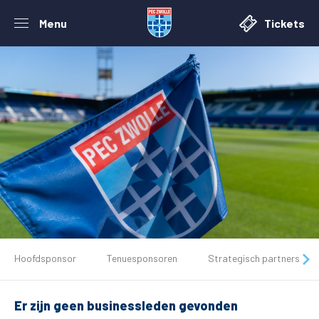
Menu
Tickets
De club
Hoofdsponsor
Tenuesponsoren
Strategisch partners
Tickets
Er zijn geen businessleden gevonden
Matchdays