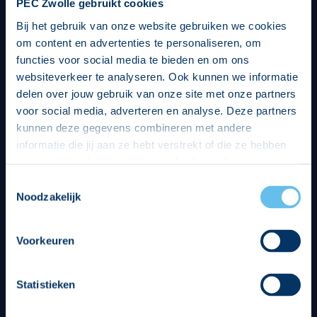
PEC Zwolle gebruikt cookies
Bij het gebruik van onze website gebruiken we cookies
om content en advertenties te personaliseren, om
functies voor social media te bieden en om ons
websiteverkeer te analyseren. Ook kunnen we informatie
delen over jouw gebruik van onze site met onze partners
voor social media, adverteren en analyse. Deze partners
kunnen deze gegevens combineren met andere
informatie die jij aan ze hebt verstrekt of die ze hebben
verzameld op basis van jouw gebruik van hun services.
Hierbij nemen wij wet- en regelgeving in acht, we doen dit
Toestemmingsselectie
op een veilige en integere wijze. Je kunt je toestemming
Noodzakelijk
beheren op de privacy- en cookieverklaring pagina.
Divisie partners
Voorkeuren
Statistieken