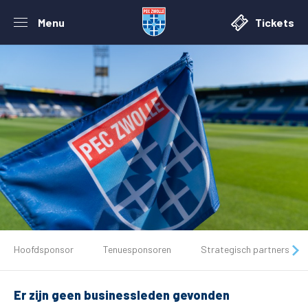
Menu
Tickets
De club
Hoofdsponsor
Tenuesponsoren
Strategisch partners
Tickets
Er zijn geen businessleden gevonden
Matchdays