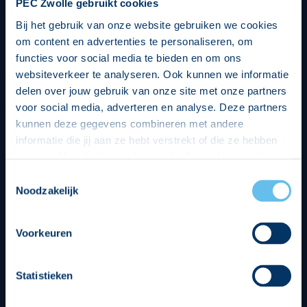
PEC Zwolle gebruikt cookies
Bij het gebruik van onze website gebruiken we cookies
om content en advertenties te personaliseren, om
functies voor social media te bieden en om ons
websiteverkeer te analyseren. Ook kunnen we informatie
delen over jouw gebruik van onze site met onze partners
voor social media, adverteren en analyse. Deze partners
kunnen deze gegevens combineren met andere
informatie die jij aan ze hebt verstrekt of die ze hebben
verzameld op basis van jouw gebruik van hun services.
Hierbij nemen wij wet- en regelgeving in acht, we doen dit
Toestemmingsselectie
op een veilige en integere wijze. Je kunt je toestemming
Noodzakelijk
beheren op de privacy- en cookieverklaring pagina.
Divisie partners
Voorkeuren
Statistieken