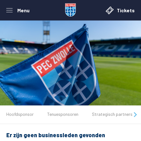
Menu
Tickets
De club
Hoofdsponsor
Tenuesponsoren
Strategisch partners
Tickets
Er zijn geen businessleden gevonden
Matchdays