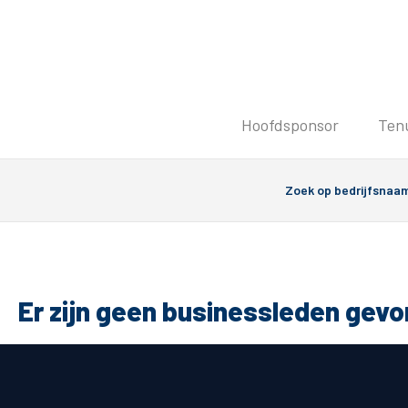
Tickets
Hoofdsponsor
Ten
Kaartverkoopinformatie
Koop tickets
Ticket Resale
Groepsactie
PEC Zwolle Vrouwen
Groundhoppers
Er zijn geen businessleden gev
Algemeen
Route 