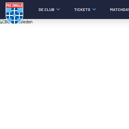
DE CLUB
TICKETS
MATCHDA
Nieuws
Laatste nieuws
Video's
Fotoverslagen
Social media
Agenda