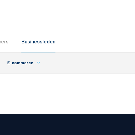
Service
ners
Businessleden
Inloggen
Contact
E-commerce
Horeca