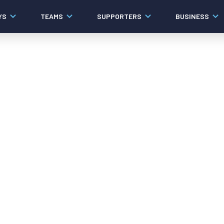
YS
TEAMS
SUPPORTERS
BUSINESS
Algemeen
Historie
Ons verhaal
Contact
Werken bij PEC Zwolle
Organisatie
Governance
Pers
Samenwerkingen
Documenten