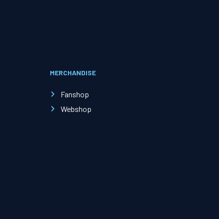
Evenementen
Open Dag
MERCHANDISE
Kinderfeestjes
Fanshop
Webshop
Nieuws & contact
Zakelijk nieuws
Zakelijke events