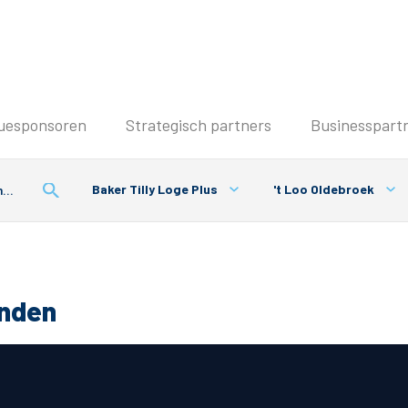
Seizoenkaart & Clubcard
uesponsoren
Strategisch partners
Businesspart
Seizoenkaart 2026/2027
Seizoenkaart Vrouwen
Baker Tilly Loge Plus
't Loo Oldebroek
Clubcard
Voorwaarden seizoenkaart
onden
& Parkeren
PEC Zwolle App