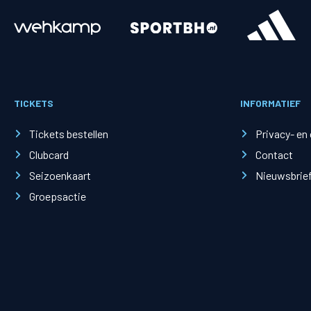
Merchandise
Supporterszak
Fanshop
Supporterszak
TICKETS
INFORMATIEF
Webshop
Vakcoördinato
Tickets bestellen
Privacy- en
Clubcard
Contact
Seizoenkaart
Nieuwsbrie
Groepsactie
Mogelijkheden
Busines
PEC Zwolle Businessclub
Baker 
Business seats
Schef