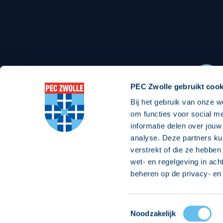
Stadionexposure
Skyb
Wedstrijdsponsorschappen
Busin
Wedstrijdarrangementen
PEC Zwolle gebruikt cook
Bij het gebruik van onze w
Regio Zwolle United
Maatschappelijk
om functies voor social m
informatie delen over jouw
Over Regio Zwolle United
Over maatschapp
analyse. Deze partners ku
verstrekt of die ze hebben
Nieuws MVO & Regio
Projecten maats
wet- en regelgeving in ach
Jaarprogramma
Goede Doelen
beheren op de privacy- en 
ANBI-stichting
Toestemmingsselectie
© 2026 PEC
Noodzakelijk