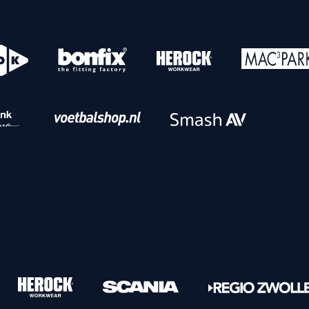
o
Download iOS
s
Download Android
nbaar vervoer
Veelgestelde vrage
Vrouwen
PEC Zwolle Vrouwen