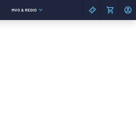
MVO & REGIO
MAC³PARK stadion
MAC³PARK stadion
Lumen Hotel & Events