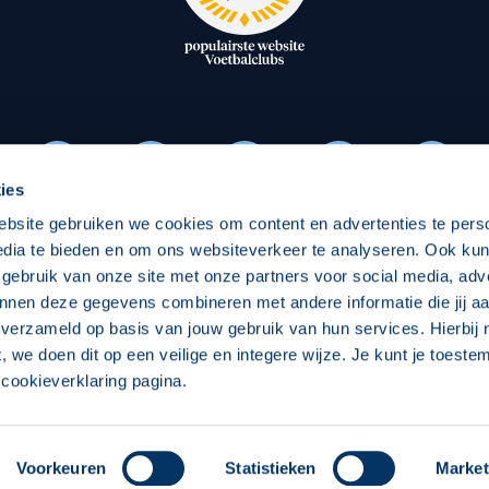
oxen
Strategisch partners
essclub
Businesspartners
Businessleden
Partners PEC Zwolle Vrouw
ies
ebsite gebruiken we cookies om content en advertenties te pers
Economie
Vitalit
edia te bieden en om ons websiteverkeer te analyseren. Ook ku
Download onze App
 gebruik van onze site met onze partners voor social media, adv
elijk
Over economie
Over
nnen deze gegevens combineren met andere informatie die jij aa
 verzameld op basis van jouw gebruik van hun services. Hierbij
chappelijk
Projecten economie
Pro
t, we doen dit op een veilige en integere wijze. Je kunt je toest
cookieverklaring pagina.
 Zwolle
Concept, Ontwerp en Technische Realisatie:
Int
Voorkeuren
Statistieken
Market