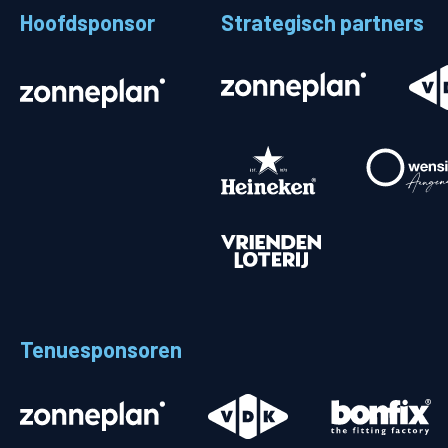
Hoofdsponsor
Strategisch partners
Stadionplattegrond
Aut
Veelgestelde vragen
Fiet
Fanshop
Ope
Heren
Spelers en staf
Programma
Uitslagen
Tenuesponsoren
Stand
Trainingsschema