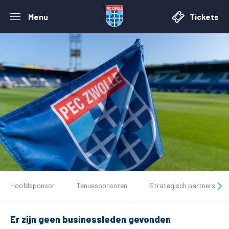
Menu
Tickets
De club
Hoofdsponsor
Tenuesponsoren
Strategisch partners
Tickets
Er zijn geen businessleden gevonden
Matchdays