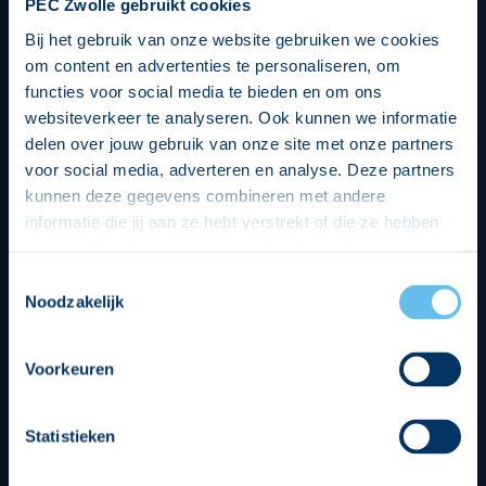
PEC Zwolle gebruikt cookies
Bij het gebruik van onze website gebruiken we cookies
om content en advertenties te personaliseren, om
functies voor social media te bieden en om ons
websiteverkeer te analyseren. Ook kunnen we informatie
delen over jouw gebruik van onze site met onze partners
voor social media, adverteren en analyse. Deze partners
kunnen deze gegevens combineren met andere
informatie die jij aan ze hebt verstrekt of die ze hebben
verzameld op basis van jouw gebruik van hun services.
Hierbij nemen wij wet- en regelgeving in acht, we doen dit
Toestemmingsselectie
op een veilige en integere wijze. Je kunt je toestemming
Noodzakelijk
beheren op de privacy- en cookieverklaring pagina.
Divisie partners
Voorkeuren
Statistieken