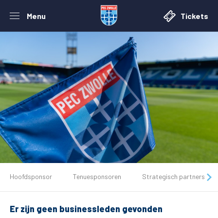
Menu
Tickets
De club
Hoofdsponsor
Tenuesponsoren
Strategisch partners
Tickets
Er zijn geen businessleden gevonden
Matchdays