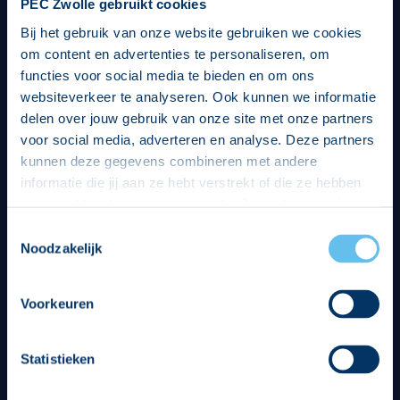
PEC Zwolle gebruikt cookies
Bij het gebruik van onze website gebruiken we cookies
om content en advertenties te personaliseren, om
functies voor social media te bieden en om ons
websiteverkeer te analyseren. Ook kunnen we informatie
delen over jouw gebruik van onze site met onze partners
voor social media, adverteren en analyse. Deze partners
kunnen deze gegevens combineren met andere
informatie die jij aan ze hebt verstrekt of die ze hebben
verzameld op basis van jouw gebruik van hun services.
Hierbij nemen wij wet- en regelgeving in acht, we doen dit
Toestemmingsselectie
op een veilige en integere wijze. Je kunt je toestemming
Noodzakelijk
beheren op de privacy- en cookieverklaring pagina.
Divisie partners
Voorkeuren
Statistieken