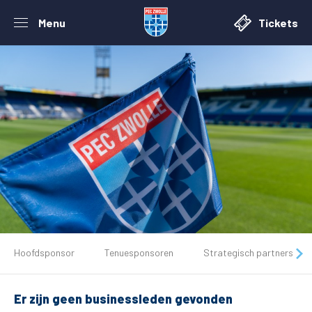
Menu
Tickets
De club
Hoofdsponsor
Tenuesponsoren
Strategisch partners
Tickets
Er zijn geen businessleden gevonden
Matchdays