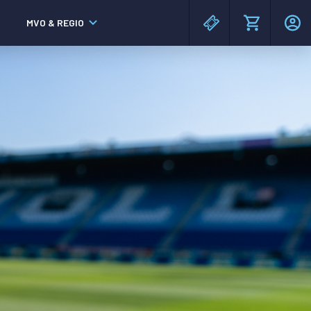
MVO & REGIO
MAC³PARK stadion
MAC³PARK stadion
Lumen Hotel & Events