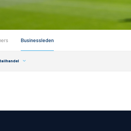
Service
ners
Businessleden
Inloggen
Contact
tailhandel
Horeca