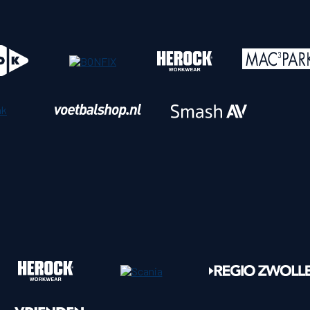
o
Download iOS
s
Download Android
nbaar vervoer
Veelgestelde vrage
Vrouwen
PEC Zwolle Vrouwen