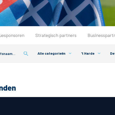
Seizoenkaart & Clubcard
uesponsoren
Strategisch partners
Businesspart
Seizoenkaart 2026/2027
Seizoenkaart Vrouwen
Alle categorieën
't Harde
De
Clubcard
Voorwaarden seizoenkaart
onden
& Parkeren
PEC Zwolle App