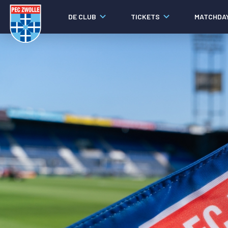
DE CLUB
TICKETS
MATCHDA
Nieuws
Video's
Fotoverslagen
Social media
Agenda
Laatste nieuws