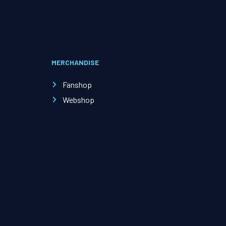
Evenementen
Open Dag
MERCHANDISE
Kinderfeestjes
Fanshop
Webshop
Nieuws & contact
Zakelijk nieuws
Zakelijke events