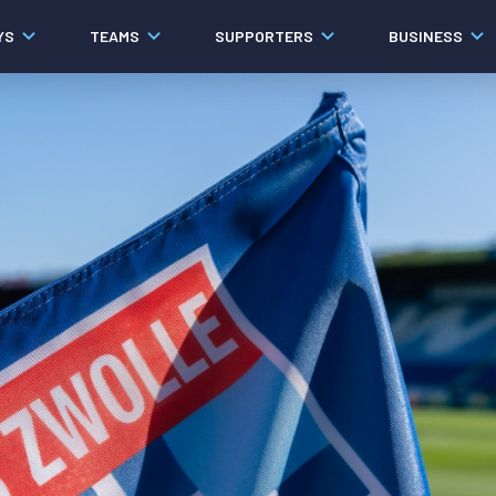
YS
TEAMS
SUPPORTERS
BUSINESS
Algemeen
Historie
Ons verhaal
Contact
Werken bij PEC Zwolle
Governance
Pers
Organisatie
Samenwerkingen
Documenten