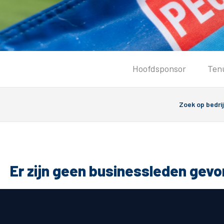
Tickets
Hoofdsponsor
Ten
Kaartverkoopinformatie
Koop tickets
Ticket Resale
Groepsactie
Groundhoppers
PEC Zwolle Vrouwen
Er zijn geen businessleden gev
Algemeen
Route 