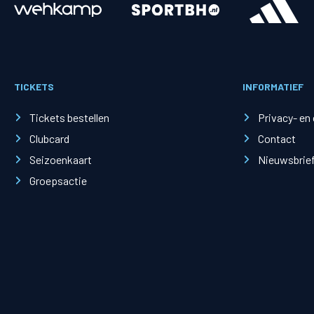
Merchandise
Supporterszak
Fanshop
Supporterszak
TICKETS
INFORMATIEF
Webshop
Vakcoördinato
Tickets bestellen
Privacy- en
Clubcard
Contact
Seizoenkaart
Nieuwsbrie
Groepsactie
Mogelijkheden
Busines
PEC Zwolle Businessclub
Baker 
Business seats
Schef